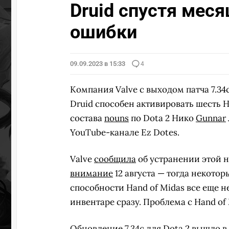
Druid спустя меся
ошибки
09.09.2023 в 15:33
4
Компания Valve с выходом патча 7.34
Druid способен активировать шесть 
состава
nouns
по Dota 2 Нико
Gunnar
YouTube-канале Ez Dotes.
Valve
сообщила
об устранении этой н
внимание
12 августа — тогда некотор
способности Hand of Midas все еще н
инвентаре сразу. Проблема с Hand of
Обновление 7.34c для Dota 2 вышло в 