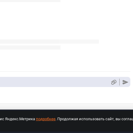
вис Яндекс.Метрика
подробнее
. Продолжая использовать сайт, вы согла
СПОРТ Медиа»
На сайте cybersport.ru применяются рекомендательные техноло