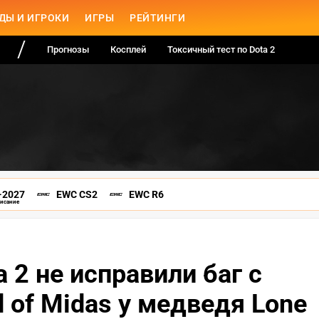
ДЫ И ИГРОКИ
ИГРЫ
РЕЙТИНГИ
Прогнозы
Косплей
Токсичный тест по Dota 2
-2027
EWC CS2
EWC R6
писание
 2 не исправили баг с
 of Midas у медведя Lone