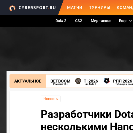
МАТЧИ
ТУРНИРЫ
КОМАН
Dota 2
CS2
Мир танков
Еще
АКТУАЛЬНОЕ
BETBOOM
TI 2026
РПЛ 2026
Реклама 18+
по Dota 2
таблица и рас
Новость
Разработчики Dota
несколькими Hand