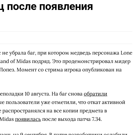
ц после появления
c не убрала баг, при котором медведь персонажа Lone
Hand of Midas подряд. Это продемонстрировал мидер
Лопез. Момент со стрима игрока опубликован на
еполадки 10 августа. На баг снова
обратили
ые пользователи уже отметили, что откат активной
е распространялся на все копии предмета в
 Midas
появилась
после выхода патча 7.34.
ночь на 9 сентября. В патче разработчики ослабили