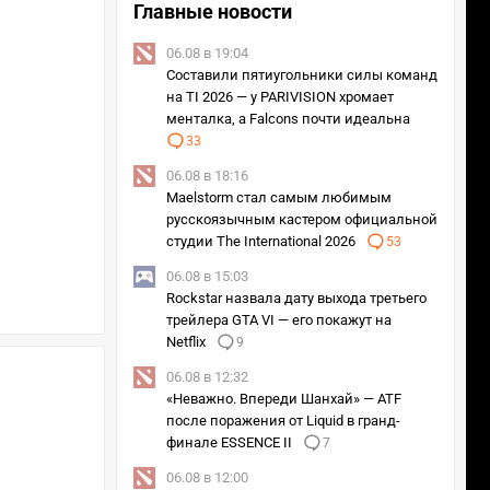
Главные новости
06.08 в 19:04
Составили пятиугольники силы команд
на TI 2026 — у PARIVISION хромает
менталка, а Falcons почти идеальна
33
06.08 в 18:16
Maelstorm стал самым любимым
русскоязычным кастером официальной
студии The International 2026
53
06.08 в 15:03
Rockstar назвала дату выхода третьего
трейлера GTA VI — его покажут на
Netflix
9
06.08 в 12:32
«Неважно. Впереди Шанхай» — ATF
после поражения от Liquid в гранд-
финале ESSENCE II
7
06.08 в 12:00