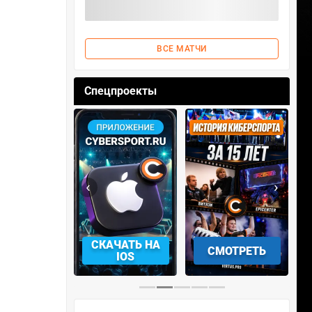
ВСЕ МАТЧИ
Спецпроекты
‹
›
АЧАТЬ НА
СМОТРЕТЬ
УЧАСТВОВАТЬ
IOS