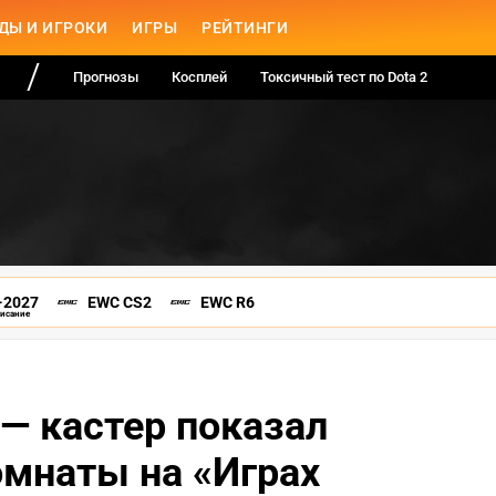
ДЫ И ИГРОКИ
ИГРЫ
РЕЙТИНГИ
Прогнозы
Косплей
Токсичный тест по Dota 2
-2027
EWC CS2
EWC R6
писание
— кастер показал
мнаты на «Играх