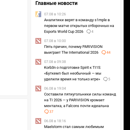
Главные новости
07.08 в 10:26
2/2
Источник: канал D-ch в Teleg
Аналитики верят в команду s1mple в
первом матче открытых отборочных на
Esports World Cup 2026
4
07.08 в 10:00
Пять причин, почему PARIVISION
выиграет The International 2026
44
07.08 в 09:38
Korb3n о подготовке Spirit к TI15:
«Буткемп был необычный — мы
уделили время не только игре»
5
06.08 в 19:04
Составили пятиугольники силы команд
на TI 2026 — у PARIVISION хромает
менталка, а Falcons почти идеальна
37
06.08 в 18:16
Maelstorm стал самым любимым