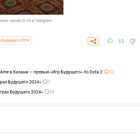
ник: канал D-ch в Telegram
ы Будущего 2024
12
me в Казани — превью «Игр Будущего» по Dota 2
32
Играх Будущего 2024»
1
Играх Будущего 2024»
23