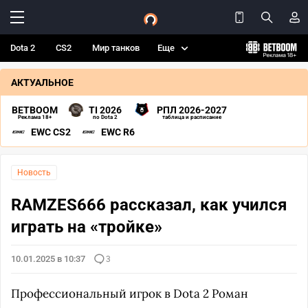
Dota 2
CS2
Мир танков
Еще
АКТУАЛЬНОЕ
BETBOOM
TI 2026
РПЛ 2026-2027
Реклама 18+
по Dota 2
таблица и расписание
EWC CS2
EWC R6
Новость
RAMZES666 рассказал, как учился
играть на «тройке»
10.01.2025 в 10:37
3
Профессиональный игрок в Dota 2 Роман