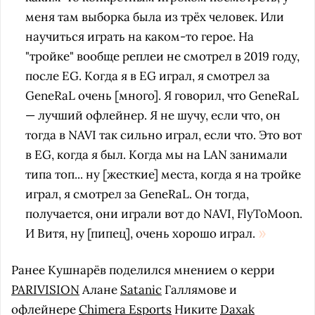
меня там выборка была из трёх человек. Или
научиться играть на каком-то герое. На
"тройке" вообще реплеи не смотрел в 2019 году,
после EG. Когда я в EG играл, я смотрел за
GeneRaL очень [много]. Я говорил, что GeneRaL
— лучший офлейнер. Я не шучу, если что, он
тогда в NAVI так сильно играл, если что. Это вот
в EG, когда я был. Когда мы на LAN занимали
типа топ... ну [жесткие] места, когда я на тройке
играл, я смотрел за GeneRaL. Он тогда,
получается, они играли вот до NAVI, FlyToMoon.
И Витя, ну [пипец], очень хорошо играл.
Ранее Кушнарёв поделился мнением о керри
PARIVISION
Алане
Satanic
Галлямове и
офлейнере
Chimera Esports
Никите
Daxak