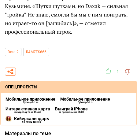
Кузьмине. «Шутки шутками, но Daxak — сильная
"тройка". Не знаю, смогли бы мы с ним поиграть,
но играет-то он [зашибись]», — отметил
профессиональный игрок.
Dota 2
RAMZES666
1
СПЕЦПРОЕКТЫ
Мобильное приложение
Мобильное приложение
Cybersport.ru
Cybersport.ru
Интерактивная карта
Выиграй iPhone
киберспорта за 15 лет
за прогнозы на MLBB
Киберкалендарь
по Миру Танков
Материалы по теме