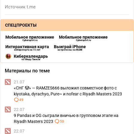
Источник
t.me
СПЕЦПРОЕКТЫ
Мобильное приложение
Мобильное приложение
Cybersport.ru
Cybersport.ru
Интерактивная карта
Выиграй iPhone
киберспорта за 15 лет
за прогнозы на MLBB
Киберкалендарь
по Миру Танков
Материалы по теме
21.07
«СНГ 🤡» — RAMZES666 выложил совместное фото с
kiyotaka, dyrachyo, Pure~ и nofear с Riyadh Masters 2023
49
22.07
9 Pandas и OG сыграли вничью в групповом этапе на
Riyadh Masters 2023
50
22.07