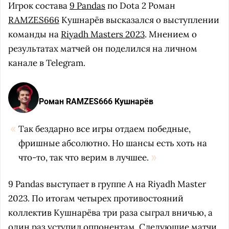
Игрок состава
9 Pandas
по Dota 2 Роман
RAMZES666
Кушнарёв высказался о выступлении
команды на
Riyadh Masters 2023
. Мнением о
результатах матчей он поделился на личном
канале в Telegram.
Роман RAMZES666 Кушнарёв
Так бездарно все игры отдаем победные,
фришные абсолютно. Но шансы есть хоть на
что-то, так что верим в лучшее.
9 Pandas выступает в группе A на Riyadh Master
2023. По итогам четырех противостояний
коллектив Кушнарёва три раза сыграл вничью, а
один раз уступил оппонентам. Следующие матчи