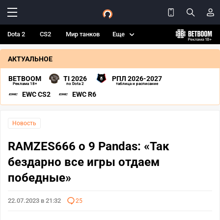
Dota 2
CS2
Мир танков
Еще
АКТУАЛЬНОЕ
BETBOOM
TI 2026
РПЛ 2026-2027
Реклама 18+
по Dota 2
таблица и расписание
EWC CS2
EWC R6
Новость
RAMZES666 о 9 Pandas: «Так
бездарно все игры отдаем
победные»
22.07.2023 в 21:32
25