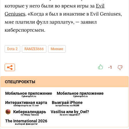
которые у него были во время игры за
Evil
Geniuses
. «Когда я был в инактиве в Evil Geniuses,
мне платили фулл зарплату», — заявил
киберспортсмен.
Dota 2
RAMZES666
Мнение
-1
СПЕЦПРОЕКТЫ
Мобильное приложение
Мобильное приложение
Cybersport.ru
Cybersport.ru
Интерактивная карта
Выиграй iPhone
киберспорта за 15 лет
за прогнозы на MLBB
Киберкалендарь
Vasilisa или by_Owl?
по Миру Танков
За кого сердечко?
The International 2026
выбирай фаворита!