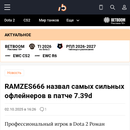
Dota 2
CS2
Мир танков
Еще
АКТУАЛЬНОЕ
BETBOOM
TI 2026
РПЛ 2026-2027
Реклама 18+
по Dota 2
таблица и расписание
EWC CS2
EWC R6
Новость
RAMZES666 назвал самых сильных
офлейнеров в патче 7.39d
02.10.2025 в 16:26
1
Профессиональный игрок в Dota 2 Роман