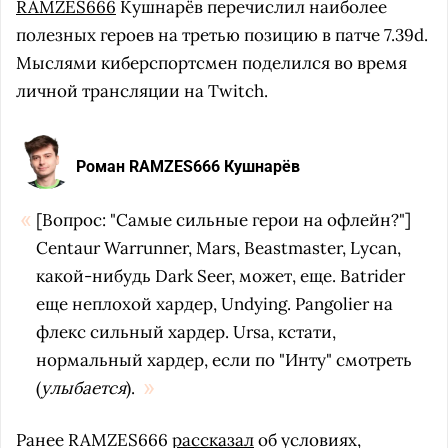
RAMZES666
Кушнарёв перечислил наиболее
полезных героев на третью позицию в патче 7.39d.
Мыслями киберспортсмен поделился во время
личной трансляции на Twitch.
Роман RAMZES666 Кушнарёв
[Вопрос: "Самые сильные герои на офлейн?"]
Centaur Warrunner, Mars, Beastmaster, Lycan,
какой-нибудь Dark Seer, может, еще. Batrider
еще неплохой хардер, Undying. Pangolier на
флекс сильный хардер. Ursa, кстати,
нормальный хардер, если по "Инту" смотреть
(
улыбается
).
Ранее RAMZES666
рассказал
об условиях,