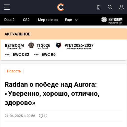
Dota 2
CS2
Мир танков
Еще
АКТУАЛЬНОЕ
BETBOOM
TI 2026
РПЛ 2026-2027
Реклама 18+
по Dota 2
таблица и расписание
EWC CS2
EWC R6
Новость
Raddan о победе над Aurora:
«Уверенно, хорошо, отлично,
здорово»
21.04.2025 в 20:56
12