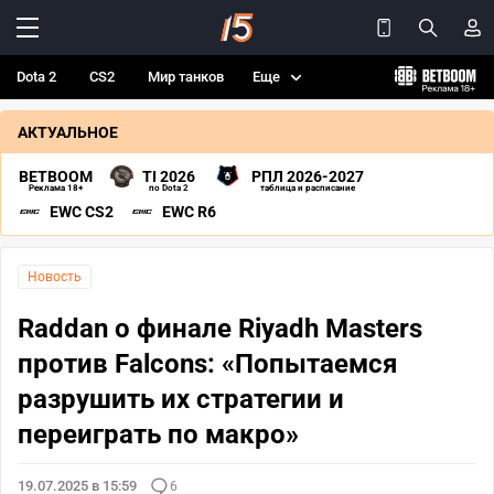
Dota 2
CS2
Мир танков
Еще
АКТУАЛЬНОЕ
BETBOOM
TI 2026
РПЛ 2026-2027
Реклама 18+
по Dota 2
таблица и расписание
EWC CS2
EWC R6
Новость
Raddan о финале Riyadh Masters
против Falcons: «Попытаемся
разрушить их стратегии и
переиграть по макро»
19.07.2025 в 15:59
6