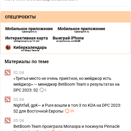
СПЕЦПРОЕКТЫ
Мобильное приложение
Мобильное приложение
Cybersport.ru
Cybersport.ru
Интерактивная карта
Выиграй iPhone
киберспорта за 15 лет
за прогнозы на MLBB
Киберкалендарь
по Миру Танков
Материалы по теме
02.04
«Третье место не очень приятное, но мейджор есть
мейджор» — менеджер BetBoom Team о результатах на
DPC 2023: S2
6
03.04
Nightfall, gpK~ и Pure вошли в топ-3 по KDA на DPC 2023:
S2 для Восточной Европы
39
05.04
BetBoom Team проиграла Monaspa и покинула Pinnacle