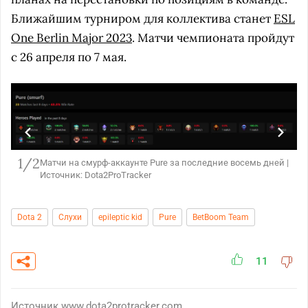
Ближайшим турниром для коллектива станет
ESL
One Berlin Major 2023
. Матчи чемпионата пройдут
с 26 апреля по 7 мая.
1/2
Матчи на смурф-аккаунте Pure за последние восемь дней |
Источник: Dota2ProTracker
Dota 2
Слухи
epileptic kid
Pure
BetBoom Team
11
Источник
www.dota2protracker.com