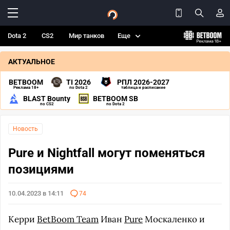
Dota 2
CS2
Мир танков
Еще
АКТУАЛЬНОЕ
BETBOOM
TI 2026
РПЛ 2026-2027
Реклама 18+
по Dota 2
таблица и расписание
BLAST Bounty
BETBOOM SB
по CS2
по Dota 2
Новость
Pure и Nightfall могут поменяться
позициями
10.04.2023 в 14:11
74
Керри
BetBoom Team
Иван
Pure
Москаленко и