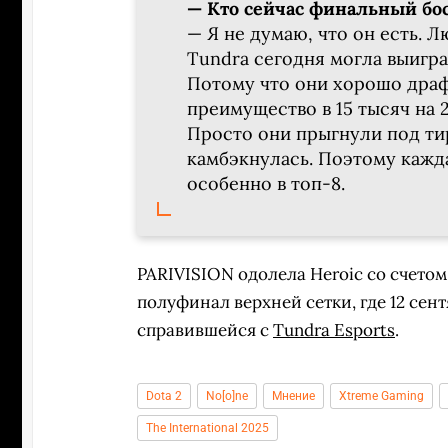
— Кто сейчас финальный бо
— Я не думаю, что он есть. 
Tundra сегодня могла выиграт
Потому что они хорошо драф
преимущество в 15 тысяч на 2
Просто они прыгнули под тир-
камбэкнулась. Поэтому кажд
особенно в топ-8.
PARIVISION одолела Heroic со счетом
полуфинал верхней сетки, где 12 сент
справившейся с
Tundra Esports
.
Dota 2
No[o]ne
Мнение
Xtreme Gaming
The International 2025