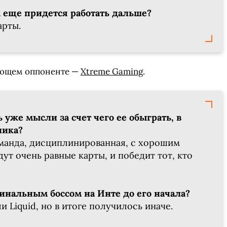
м еще придется работать дальше?
арты.
ующем оппоненте —
Xtreme Gaming
.
ь уже мысли за счет чего ее обыграть, в
ника?
манда, дисциплинированная, с хорошим
ут очень равные карты, и победит тот, кто
СКАЧАТЬ НА
СК
ЙТИ
ВЫБРАТЬ
ANDROID
финальным боссом на Инте до его начала?
ли Liquid, но в итоге получилось иначе.