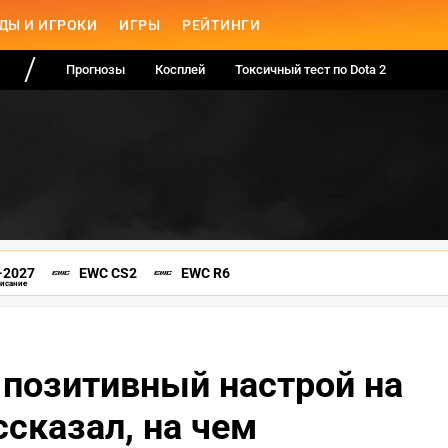
ДЫ И ИГРОКИ
ИГРЫ
РЕЙТИНГИ
Прогнозы
Косплей
Токсичный тест по Dota 2
-2027
EWC CS2
EWC R6
писание
и позитивный настрой на
ссказал, на чем