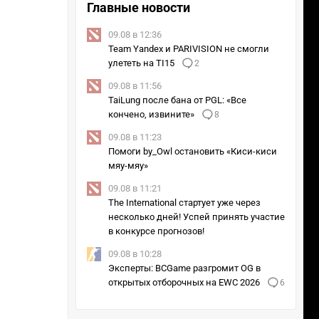
Главные новости
09.08 в 12:36
Team Yandex и PARIVISION не смогли
улететь на TI15
2
09.08 в 11:56
TaiLung после бана от PGL: «Все
кончено, извините»
8
09.08 в 11:23
Помоги by_Owl остановить «Киси-киси
мяу-мяу»
09.08 в 11:21
The International стартует уже через
несколько дней! Успей принять участие
в конкурсе прогнозов!
09.08 в 10:28
Эксперты: BCGame разгромит OG в
открытых отборочных на EWC 2026
6