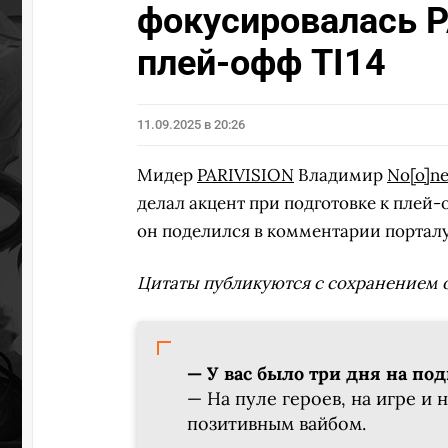
фокусировалась P
плей-офф TI14
11.09.2025 в 20:26
Мидер
PARIVISION
Владимир
No[o]n
делал акцент при подготовке к плей
он поделился в комментарии порталу
Цитаты публикуются с сохранением 
— У вас было три дня на под
— На пуле героев, на игре и 
позитивным вайбом.