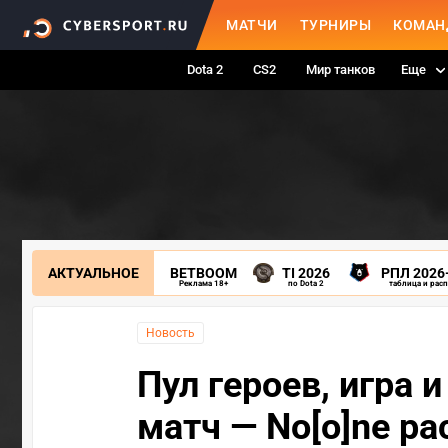
МАТЧИ
ТУРНИРЫ
КОМАН
Dota 2
CS2
Мир танков
Еще
АКТУАЛЬНОЕ
BETBOOM
TI 2026
РПЛ 2026
Реклама 18+
по Dota 2
таблица и рас
Новость
Пул героев, игра 
матч — No[o]ne ра