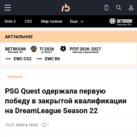
Dota 2
CS2
Мир танков
Еще
АКТУАЛЬНОЕ
BETBOOM
TI 2026
РПЛ 2026-2027
Реклама 18+
по Dota 2
таблица и расписание
EWC CS2
EWC R6
Новость
PSG Quest одержала первую
победу в закрытой квалификации
на DreamLeague Season 22
15.01.2024 в 18:02
1