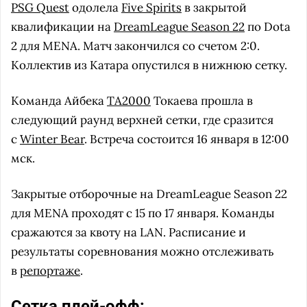
PSG Quest
одолела
Five Spirits
в закрытой
квалификации на
DreamLeague Season 22
по Dota
2 для MENA. Матч закончился со счетом 2:0.
Коллектив из Катара опустился в нижнюю сетку.
Команда Айбека
TA2000
Токаева прошла в
следующий раунд верхней сетки, где сразится
с
Winter Bear
. Встреча состоится 16 января в 12:00
мск.
Закрытые отборочные на DreamLeague Season 22
для MENA проходят с 15 по 17 января. Команды
сражаются за квоту на LAN. Расписание и
результаты соревнования можно отслеживать
в
репортаже
.
Сетка плей-офф: