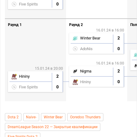
0
Five Spirits
Раунд 1
Раунд 2
Пол
16.01.24 в 16:00
2
Winter Bear
0
AdoNis
16.01.24 в 16:00
15.01.24 в 20:00
2
Nigma
2
Hininy
0
Hininy
0
Five Spirits
Dota 2
Naive-
Winter Bear
Ooredoo Thunders
DreamLeague Season 22 — Закрытые квалификации
Five Spirits Dota 2