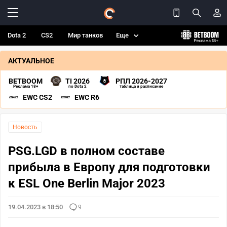
Dota 2
CS2
Мир танков
Еще
АКТУАЛЬНОЕ
BETBOOM
TI 2026
РПЛ 2026-2027
Реклама 18+
по Dota 2
таблица и расписание
EWC CS2
EWC R6
Новость
PSG.LGD в полном составе
прибыла в Европу для подготовки
к ESL One Berlin Major 2023
19.04.2023 в 18:50
9