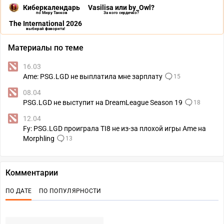
Киберкалендарь
Vasilisa или by_Owl?
по Миру Танков
За кого сердечко?
The International 2026
выбирай фаворита!
Материалы по теме
16.03
Ame: PSG.LGD не выплатила мне зарплату
15
08.04
PSG.LGD не выступит на DreamLeague Season 19
18
12.04
Fy: PSG.LGD проиграла TI8 не из-за плохой игры Ame на
Morphling
13
Комментарии
ПО ДАТЕ
ПО ПОПУЛЯРНОСТИ