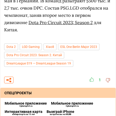
мая в Германии. 18 команд разыграют $500 тыс. и
2,7 тыс. очков DPC. Состав PSG.LGD отобрался на
чемпионат, заняв второе место в первом
дивизионе
Dota Pro Circuit 2023: Season 2
для
Китая.
Dota 2
LGD Gaming
Xiao8
ESL One Berlin Major 2023
Dota Pro Circuit 2023: Season 2. Китай
DreamLeague S19 — DreamLeague Season 19
1
СПЕЦПРОЕКТЫ
Мобильное приложение
Мобильное приложение
Cybersport.ru
Cybersport.ru
Интерактивная карта
Выиграй iPhone
киберспорта за 15 лет
за прогнозы на MLBB