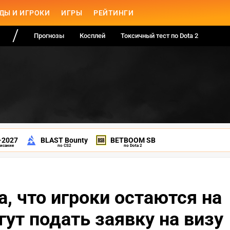
ДЫ И ИГРОКИ
ИГРЫ
РЕЙТИНГИ
Прогнозы
Косплей
Токсичный тест по Dota 2
-2027
BLAST Bounty
BETBOOM SB
писание
по CS2
по Dota 2
, что игроки остаются на
гут подать заявку на визу