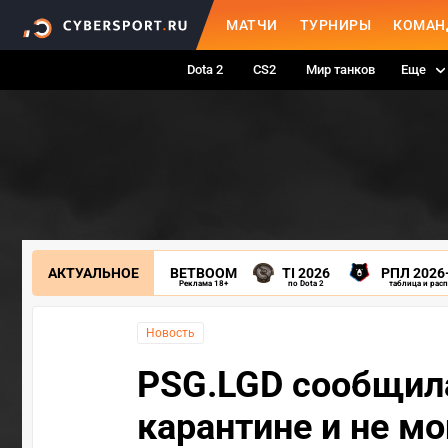
МАТЧИ
ТУРНИРЫ
КОМАН
Dota 2
CS2
Мир танков
Еще
АКТУАЛЬНОЕ
BETBOOM
TI 2026
РПЛ 2026
Реклама 18+
по Dota 2
таблица и рас
Новость
PSG.LGD сообщила
карантине и не мо