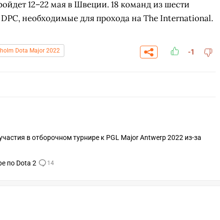
ройдет 12–22 мая в Швеции. 18 команд из шести
 DPС, необходимые для прохода на The International.
kholm Dota Major 2022
-1
частия в отборочном турнире к PGL Major Antwerp 2022 из-за
е по Dota 2
14
СКАЧАТЬ НА
СК
ОВАТЬ
ЗАБРАТЬ
ANDROID