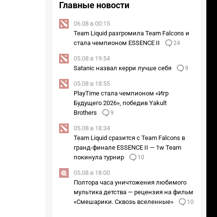
Главные новости
06.08 в 00:15
Team Liquid разгромила Team Falcons и
стала чемпионом ESSENCE II
24
05.08 в 19:54
Satanic назвал керри лучше себя
9
05.08 в 18:55
PlayTime стала чемпионом «Игр
Будущего 2026», победив Yakult
Brothers
9
05.08 в 18:34
Team Liquid сразится с Team Falcons в
гранд-финале ESSENCE II — 1w Team
покинула турнир
10
05.08 в 18:00
Полтора часа уничтожения любимого
мультика детства — рецензия на фильм
«Смешарики. Сквозь вселенные»
10