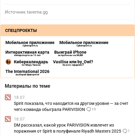
Источник
taverna.gg
СПЕЦПРОЕКТЫ
Мобильное приложение
Мобильное приложение
Cybersport.ru
Cybersport.ru
Интерактивная карта
Выиграй iPhone
киберспорта за 15 лет
за прогнозы на MLBB
Киберкалендарь
Vasilisa или by_Owl?
по Миру Танков
За кого сердечко?
The International 2026
выбирай фаворита!
Материалы по теме
18.07
Spirit показала, что находится на другом уровне — за счет
чего команда обыграла PARIVISION
19
18.07
DM рассказал, какой урок PARIVISION извлечет из
поражения от Spirit в полуфинале Riyadh Masters 2025
1