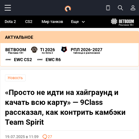
Dota 2
CS2
Мир танков
Еще
АКТУАЛЬНОЕ
BETBOOM
TI 2026
РПЛ 2026-2027
Реклама 18+
по Dota 2
таблица и расписание
EWC CS2
EWC R6
Новость
«Просто не идти на хайграунд и
качать всю карту» — 9Class
рассказал, как контрить камбэки
Team Spirit
19.07.2025 в 11:59
27