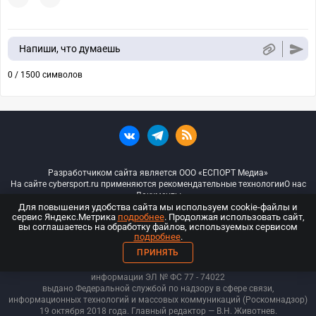
Напиши, что думаешь
0 / 1500 символов
Разработчиком сайта является ООО «ЕСПОРТ Медиа»
На сайте cybersport.ru применяются рекомендательные технологии
О нас
Документы
Для повышения удобства сайта мы используем cookie-файлы и
сервис Яндекс.Метрика
подробнее
. Продолжая использовать сайт,
© ООО «Киберспорт.ру» — Все права защищены
вы соглашаетесь на обработку файлов, используемых сервисом
подробнее
.
18+
ПРИНЯТЬ
ООО «Киберспорт.ру». Свидетельство о регистрации средств массовой
информации ЭЛ № ФС 77 - 74
022
выдано Федеральной службой по надзору в сфере связи,
информационных технологий и массовых коммуникаций (Роскомнадзор)
19 октября 2018 года. Главный редактор — В.Н. Животнев.