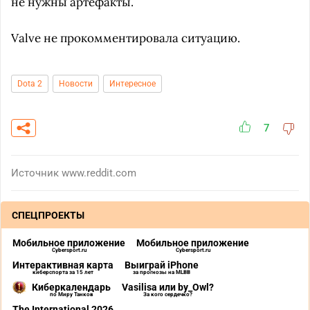
не нужны артефакты.
Valve не прокомментировала ситуацию.
Dota 2
Новости
Интересное
7
Источник
www.reddit.com
СПЕЦПРОЕКТЫ
Мобильное приложение
Мобильное приложение
Cybersport.ru
Cybersport.ru
Интерактивная карта
Выиграй iPhone
киберспорта за 15 лет
за прогнозы на MLBB
Киберкалендарь
Vasilisa или by_Owl?
по Миру Танков
За кого сердечко?
The International 2026