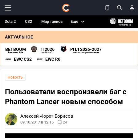
Dota 2
CS2
Мир танков
Еще
АКТУАЛЬНОЕ
BETBOOM
TI 2026
РПЛ 2026-2027
Реклама 18+
по Dota 2
таблица и расписание
EWC CS2
EWC R6
Новость
Пользователи воспроизвели баг с
Phantom Lancer новым способом
Алексей «lope» Борисов
09.10.2017 в 12:15
24