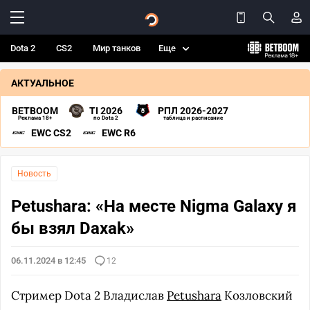
Dota 2
CS2
Мир танков
Еще
АКТУАЛЬНОЕ
BETBOOM
TI 2026
РПЛ 2026-2027
Реклама 18+
по Dota 2
таблица и расписание
EWC CS2
EWC R6
Новость
Petushara: «На месте Nigma Galaxy я
бы взял Daxak»
06.11.2024 в 12:45
12
Стример Dota 2 Владислав
Petushara
Козловский