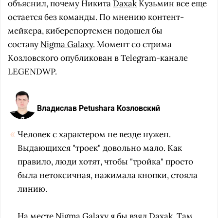
объяснил, почему Никита
Daxak
Кузьмин все еще
остается без команды. По мнению контент-
мейкера, киберспортсмен подошел бы
составу
Nigma Galaxy
. Момент со стрима
Козловского опубликован в Telegram-канале
LEGENDWP.
Владислав Petushara Козловский
Человек с характером не везде нужен.
Выдающихся "троек" довольно мало. Как
правило, люди хотят, чтобы "тройка" просто
была нетоксичная, нажимала кнопки, стояла
линию.
На месте Nigma Galaxy я бы взял Daxak. Там