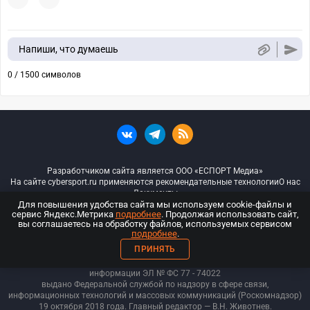
Напиши, что думаешь
0 / 1500 символов
Разработчиком сайта является ООО «ЕСПОРТ Медиа»
На сайте cybersport.ru применяются рекомендательные технологии
О нас
Документы
Для повышения удобства сайта мы используем cookie-файлы и
сервис Яндекс.Метрика
подробнее
. Продолжая использовать сайт,
© ООО «Киберспорт.ру» — Все права защищены
вы соглашаетесь на обработку файлов, используемых сервисом
подробнее
.
18+
ПРИНЯТЬ
ООО «Киберспорт.ру». Свидетельство о регистрации средств массовой
информации ЭЛ № ФС 77 - 74
022
выдано Федеральной службой по надзору в сфере связи,
информационных технологий и массовых коммуникаций (Роскомнадзор)
19 октября 2018 года. Главный редактор — В.Н. Животнев.