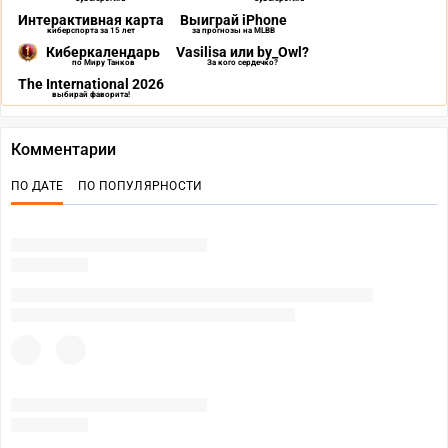
Интерактивная карта
Выиграй iPhone
киберспорта за 15 лет
за прогнозы на MLBB
Киберкалендарь
Vasilisa или by_Owl?
по Миру Танков
За кого сердечко?
The International 2026
выбирай фаворита!
Комментарии
ПО ДАТЕ
ПО ПОПУЛЯРНОСТИ