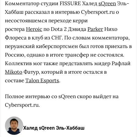
Комментатор студии FISSURE Халед
sQreen
Эль-
Хаббаш рассказал в интервью Cybersport.ru о
несостоявшемся переходе керри
ростера
Heroic
по Dota 2 Дэвида
Parker
Нихо
Флореса в клуб из СНГ. По словам комментатора,
перуанский киберспортсмен был готов приехать в
Россию, однако в итоге трансфер не состоялся.
Коллектив мог также представлять мидер Рафлай
Mikoto
Фатур, который в итоге остался в
составе
Talon Esports
.
Полное интервью со sQreen скоро выйдет на
Cybersport.ru.
Халед sQreen Эль-Хаббаш