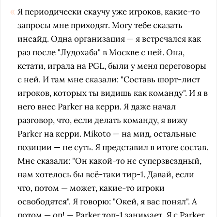
Я периодически скаучу уже игроков, какие-то
запросы мне приходят. Могу тебе сказать
инсайд. Одна организация — я встречался как
раз после "Лудохаба" в Москве с ней. Она,
кстати, играла на PGL, были у меня переговоры
с ней. И там мне сказали: "Составь шорт-лист
игроков, которых ты видишь как команду". И я в
него внес Parker на керри. Я даже начал
разговор, что, если делать команду, я вижу
Parker на керри. Mikoto — на мид, остальные
позиции — не суть. Я представил в итоге состав.
Мне сказали: "Он какой-то не суперзвездный,
нам хотелось бы всё-таки тир-1. Давай, если
что, потом — может, какие-то игроки
освободятся". Я говорю: "Окей, я вас понял". А
потом — оп! — Parker топ-1 занимает. Я с Parker