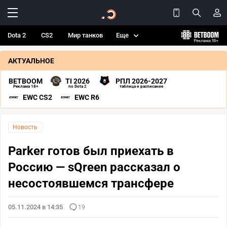
Dota 2
CS2
Мир танков
Еще
АКТУАЛЬНОЕ
BETBOOM
TI 2026
РПЛ 2026-2027
Реклама 18+
по Dota 2
таблица и расписание
EWC CS2
EWC R6
Новость
Parker готов был приехать в
Россию — sQreen рассказал о
несостоявшемся трансфере
05.11.2024 в 14:35
19