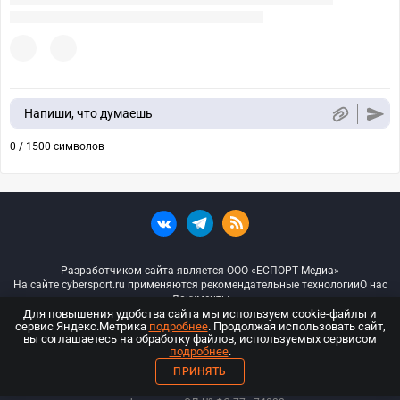
Напиши, что думаешь
0 / 1500 символов
Разработчиком сайта является ООО «ЕСПОРТ Медиа»
На сайте cybersport.ru применяются рекомендательные технологии
О нас
Документы
Для повышения удобства сайта мы используем cookie-файлы и
сервис Яндекс.Метрика
подробнее
. Продолжая использовать сайт,
© ООО «Киберспорт.ру» — Все права защищены
вы соглашаетесь на обработку файлов, используемых сервисом
подробнее
.
18+
ПРИНЯТЬ
ООО «Киберспорт.ру». Свидетельство о регистрации средств массовой