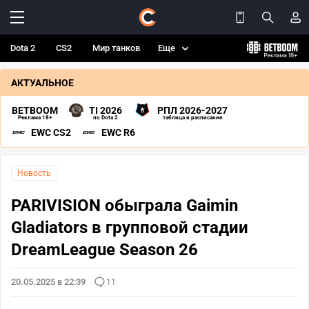
Dota 2
CS2
Мир танков
Еще
АКТУАЛЬНОЕ
BETBOOM
TI 2026
РПЛ 2026-2027
Реклама 18+
по Dota 2
таблица и расписание
EWC CS2
EWC R6
Новость
PARIVISION обыграла Gaimin
Gladiators в групповой стадии
DreamLeague Season 26
20.05.2025 в 22:39
11