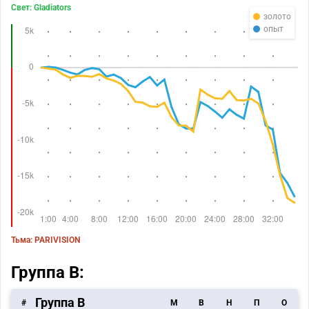
Свет: Gladiators
золото
опыт
Тьма: PARIVISION
Группа B:
Группа В
#
M
В
Н
П
О