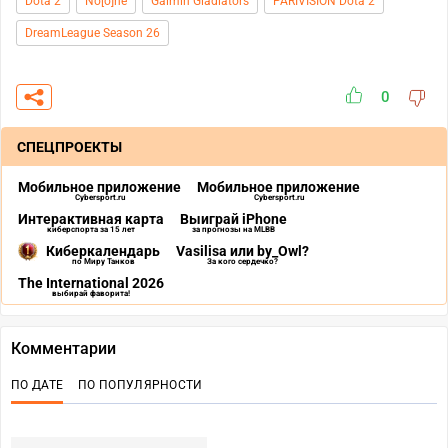
Dota 2
No[o]ne
Gaimin Gladiators
PARIVISION Dota 2
DreamLeague Season 26
0
СПЕЦПРОЕКТЫ
Мобильное приложение
Мобильное приложение
Cybersport.ru
Cybersport.ru
Интерактивная карта
Выиграй iPhone
киберспорта за 15 лет
за прогнозы на MLBB
Киберкалендарь
Vasilisa или by_Owl?
по Миру Танков
За кого сердечко?
The International 2026
выбирай фаворита!
Комментарии
ПО ДАТЕ
ПО ПОПУЛЯРНОСТИ