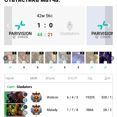
42м 56с
1
:
0
PARIVISION
Gladiators
PARIVISION
44
:
21
34638
23600
1
2
3
4
5
6
7
8
Герой
MMR
Игрок
У/С/П
ОЦ
Д/Н
Свет:
Gladiators
Watson
6 / 4 / 3
19205
328 / 17
1
20
Malady
1 / 7 / 8
5866
28 / 2
109
13