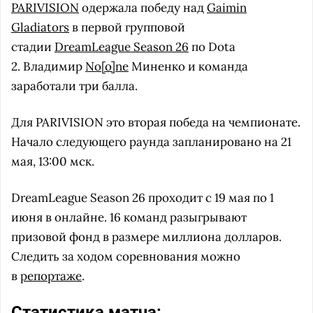
PARIVISION
одержала победу над
Gaimin
Gladiators
в первой групповой
стадии
DreamLeague Season 26
по Dota
2. Владимир
No[o]ne
Миненко и команда
заработали три балла.
Для PARIVISION это вторая победа на чемпионате.
Начало следующего раунда запланировано на 21
мая, 13:00 мск.
DreamLeague Season 26 проходит с 19 мая по 1
июня в онлайне. 16 команд разыгрывают
призовой фонд в размере миллиона долларов.
Следить за ходом соревнования можно
в
репортаже
.
Статистика матча: