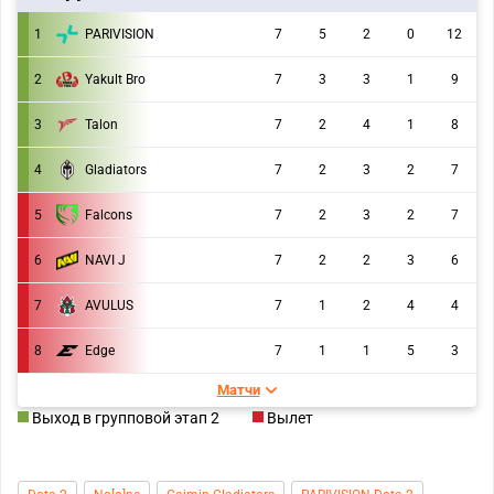
1
PARIVISION
7
5
2
0
12
2
Yakult Bro
7
3
3
1
9
3
Talon
7
2
4
1
8
4
Gladiators
7
2
3
2
7
5
Falcons
7
2
3
2
7
6
NAVI J
7
2
2
3
6
7
AVULUS
7
1
2
4
4
8
Edge
7
1
1
5
3
Матчи
Выход в групповой этап 2
Вылет