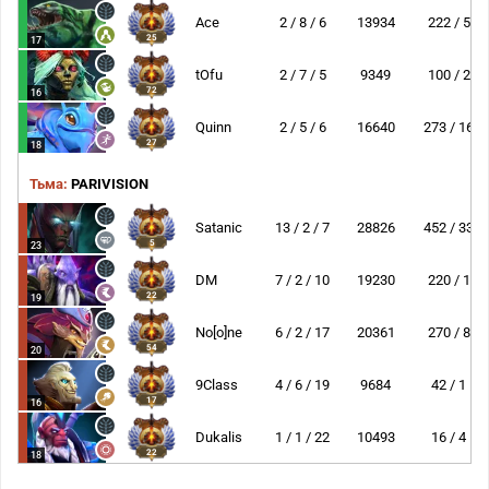
Ace
2 / 8 / 6
13934
222 / 5
25
17
tOfu
2 / 7 / 5
9349
100 / 2
72
16
Quinn
2 / 5 / 6
16640
273 / 16
27
18
Тьма:
PARIVISION
Satanic
13 / 2 / 7
28826
452 / 33
5
23
DM
7 / 2 / 10
19230
220 / 1
22
19
No[o]ne
6 / 2 / 17
20361
270 / 8
54
20
9Class
4 / 6 / 19
9684
42 / 1
17
16
Dukalis
1 / 1 / 22
10493
16 / 4
22
18