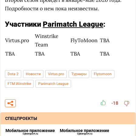
Второй сезон пройдет в январе-мае 2020 года.
Подробности о нем пока неизвестны.
Участники
Parimatch League
:
Winstrike
Virtus.pro
FlyToMoon
TBA
Team
TBA
TBA
TBA
TBA
Dota 2
Новости
Virtus.pro
Турниры
Flytomoon
FTM.Winstrike
Parimatch League
-18
СПЕЦПРОЕКТЫ
Мобильное приложение
Мобильное приложение
Cybersport.ru
Cybersport.ru