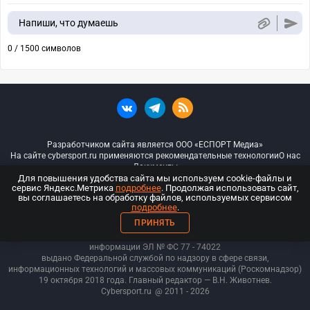
Напиши, что думаешь
0 / 1500 символов
Разработчиком сайта является ООО «ЕСПОРТ Медиа»
На сайте cybersport.ru применяются рекомендательные технологии
О нас
Документы
Для повышения удобства сайта мы используем cookie-файлы и
сервис Яндекс.Метрика
подробнее
. Продолжая использовать сайт,
© ООО «Киберспорт.ру» — Все права защищены
вы соглашаетесь на обработку файлов, используемых сервисом
подробнее
.
18+
ПРИНЯТЬ
ООО «Киберспорт.ру». Свидетельство о регистрации средств массовой
информации ЭЛ № ФС 77 - 74
022
выдано Федеральной службой по надзору в сфере связи,
информационных технологий и массовых коммуникаций (Роскомнадзор)
19 октября 2018 года. Главный редактор — В.Н. Животнев.
Cybersport.ru
@ 2011 - 2026