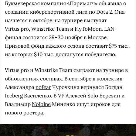
Букмекерская компания «Париматч» объявила о
создании киберспортивной лиги по Dota 2. Она
начнется в октябре, на турнире выступят
Virtus.pro
,
Winstrike Team
и
FlyToMoon
. LAN-
финал состоится 29–30 ноября в Москве.
Призовой фонд каждого сезона составит $75 тыс.,
из которых $40 тыс. достанутся победителю.
Virtus.pro и Winstrike Team сыграют на турнире в
обновленных составах. В сентябре в коллектив
Александра
nofear
Чурочкина вернулся Богдан
Iceberg
Василенко. В VP Алексей
Solo
Березин и
Владимир
No[o]ne
Миненко ищут игроков для
нового ростера.