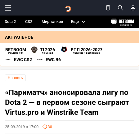
Dota 2
CS2
Мир танков
Еще
АКТУАЛЬНОЕ
BETBOOM
TI 2026
РПЛ 2026-2027
Реклама 18+
по Dota 2
таблица и расписание
EWC CS2
EWC R6
Новость
«Париматч» анонсировала лигу по
Dota 2 — в первом сезоне сыграют
Virtus.pro и Winstrike Team
25.09.2019 в 17:00
30