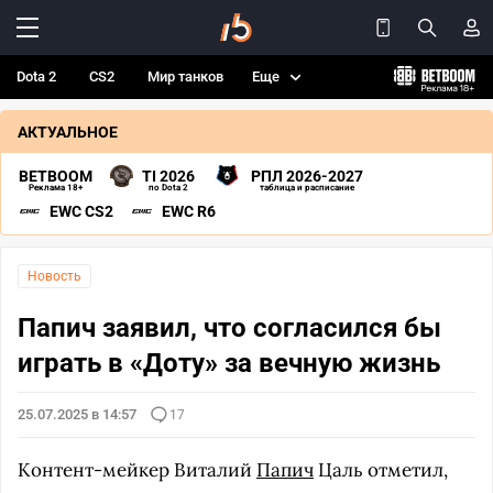
Dota 2
CS2
Мир танков
Еще
АКТУАЛЬНОЕ
BETBOOM
TI 2026
РПЛ 2026-2027
Реклама 18+
по Dota 2
таблица и расписание
EWC CS2
EWC R6
Новость
Папич заявил, что согласился бы
играть в «Доту» за вечную жизнь
25.07.2025 в 14:57
17
Контент-мейкер Виталий
Папич
Цаль отметил,