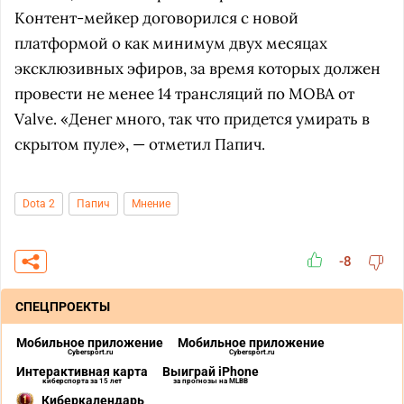
Контент-мейкер договорился с новой
платформой о как минимум двух месяцах
эксклюзивных эфиров, за время которых должен
провести не менее 14 трансляций по MOBA от
Valve. «Денег много, так что придется умирать в
скрытом пуле», — отметил Папич.
Dota 2
Папич
Мнение
-8
СПЕЦПРОЕКТЫ
Мобильное приложение
Мобильное приложение
Cybersport.ru
Cybersport.ru
Интерактивная карта
Выиграй iPhone
киберспорта за 15 лет
за прогнозы на MLBB
Киберкалендарь