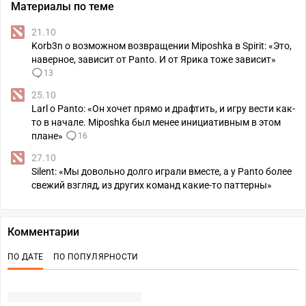
Материалы по теме
21.10
Korb3n о возможном возвращении Miposhka в Spirit: «Это,
наверное, зависит от Panto. И от Ярика тоже зависит»
13
25.10
Larl о Panto: «Он хочет прямо и драфтить, и игру вести как-
то в начале. Miposhka был менее инициативным в этом
плане»
16
27.10
Silent: «Мы довольно долго играли вместе, а у Panto более
свежий взгляд, из других команд какие-то паттерны»
Комментарии
ПО ДАТЕ
ПО ПОПУЛЯРНОСТИ