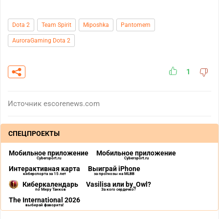
Dota 2
Team Spirit
Miposhka
Pantomem
AuroraGaming Dota 2
1
Источник
escorenews.com
СПЕЦПРОЕКТЫ
Мобильное приложение
Мобильное приложение
Cybersport.ru
Cybersport.ru
Интерактивная карта
Выиграй iPhone
киберспорта за 15 лет
за прогнозы на MLBB
Киберкалендарь
Vasilisa или by_Owl?
по Миру Танков
За кого сердечко?
The International 2026
выбирай фаворита!