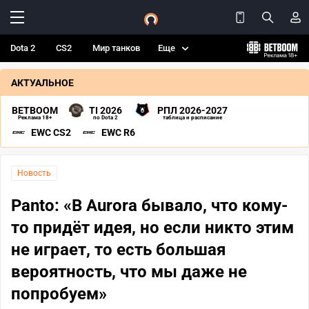
Dota 2
CS2
Мир танков
Еще
АКТУАЛЬНОЕ
BETBOOM
TI 2026
РПЛ 2026-2027
Реклама 18+
по Dota 2
таблица и расписание
EWC CS2
EWC R6
Новость
Panto: «В Aurora бывало, что кому-
то придёт идея, но если никто этим
не играет, то есть большая
вероятность, что мы даже не
попробуем»