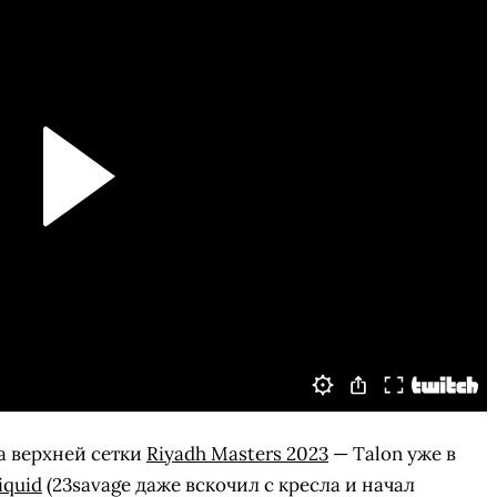
та верхней сетки
Riyadh Masters 2023
— Talon уже в
iquid
(23savage даже вскочил с кресла и начал