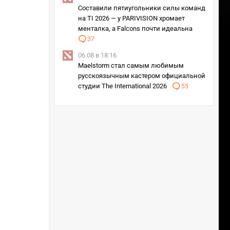
Составили пятиугольники силы команд
на TI 2026 — у PARIVISION хромает
менталка, а Falcons почти идеальна
37
06.08 в 18:16
Maelstorm стал самым любимым
русскоязычным кастером официальной
студии The International 2026
55