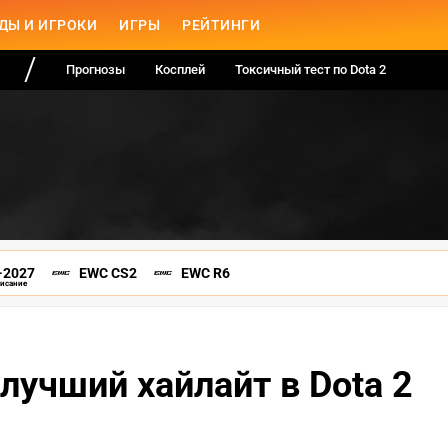
ДЫ И ИГРОКИ
ИГРЫ
РЕЙТИНГИ
Прогнозы
Косплей
Токсичный тест по Dota 2
-2027
EWC CS2
EWC R6
писание
лучший хайлайт в Dota 2