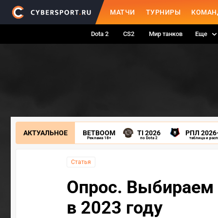
МАТЧИ
ТУРНИРЫ
КОМАН
Dota 2
CS2
Мир танков
Еще
АКТУАЛЬНОЕ
BETBOOM
TI 2026
РПЛ 2026
Реклама 18+
по Dota 2
таблица и рас
Статья
Опрос. Выбираем 
в 2023 году