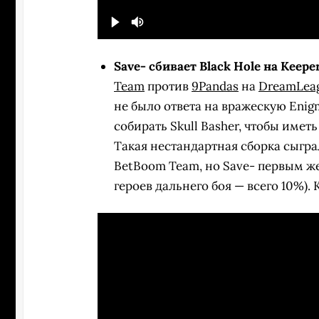
Save- сбивает Black Hole на Keeper
Team
против
9Pandas
на
DreamLeag
не было ответа на вражескую Enigm
собирать Skull Basher, чтобы имет
Такая нестандартная сборка сыграл
BetBoom Team, но Save- первым ж
героев дальнего боя — всего 10%). 