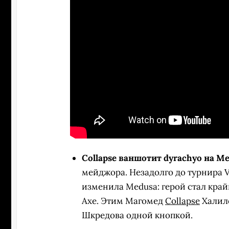
Collapse ваншотит dyrachyo на M
мейджора. Незадолго до турнира V
изменила Medusa: герой стал кра
Axe. Этим Магомед
Collapse
Халило
Шкредова одной кнопкой.