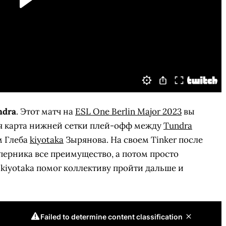
ndra
. Этот матч на
ESL One Berlin Major 2023
вы
я карта нижней сетки плей-офф между
Tundra
м Глеба
kiyotaka
Зырянова. На своем Tinker после
оперника все преимущество, а потом просто
 kiyotaka помог коллективу пройти дальше и