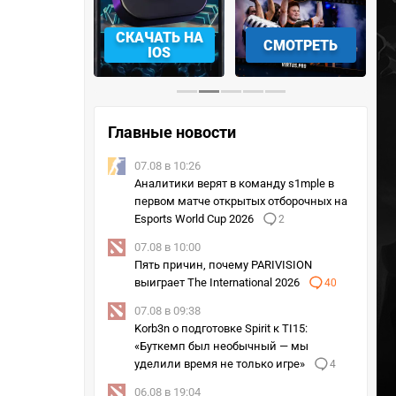
АЧАТЬ НА
СКАЧАТЬ НА
СМОТРЕТЬ
NDROID
IOS
Главные новости
07.08 в 10:26
Аналитики верят в команду s1mple в
первом матче открытых отборочных на
Esports World Cup 2026
2
07.08 в 10:00
Пять причин, почему PARIVISION
выиграет The International 2026
40
07.08 в 09:38
Korb3n о подготовке Spirit к TI15:
«Буткемп был необычный — мы
уделили время не только игре»
4
06.08 в 19:04