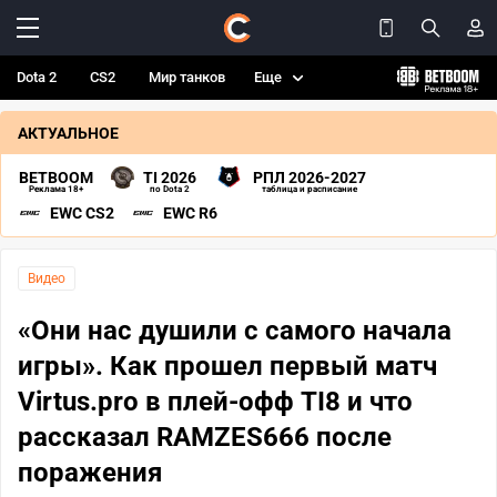
Dota 2
CS2
Мир танков
Еще
АКТУАЛЬНОЕ
BETBOOM
TI 2026
РПЛ 2026-2027
Реклама 18+
по Dota 2
таблица и расписание
EWC CS2
EWC R6
Видео
«Они нас душили с самого начала
игры». Как прошел первый матч
Virtus.pro в плей-офф TI8 и что
рассказал RAMZES666 после
поражения