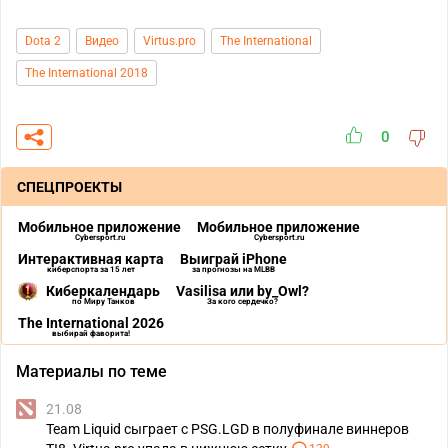
Dota 2
Видео
Virtus.pro
The International
The International 2018
0
СПЕЦПРОЕКТЫ
Мобильное приложение
Мобильное приложение
Cybersport.ru
Cybersport.ru
Интерактивная карта
Выиграй iPhone
киберспорта за 15 лет
за прогнозы на MLBB
Киберкалендарь
Vasilisa или by_Owl?
по Миру Танков
За кого сердечко?
The International 2026
выбирай фаворита!
Материалы по теме
21.08
Team Liquid сыграет с PSG.LGD в полуфинале виннеров