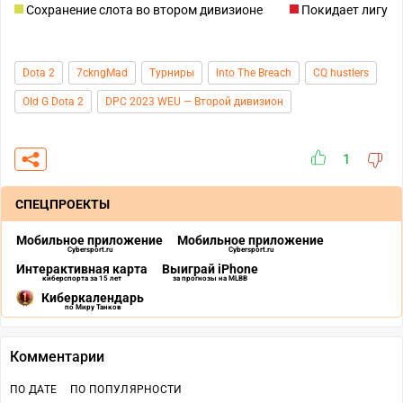
Сохранение слота во втором дивизионе
Покидает лигу
Dota 2
7ckngMad
Турниры
Into The Breach
CQ hustlers
Old G Dota 2
DPC 2023 WEU — Второй дивизион
1
СПЕЦПРОЕКТЫ
Мобильное приложение
Мобильное приложение
Cybersport.ru
Cybersport.ru
Интерактивная карта
Выиграй iPhone
киберспорта за 15 лет
за прогнозы на MLBB
Киберкалендарь
по Миру Танков
Комментарии
ПО ДАТЕ
ПО ПОПУЛЯРНОСТИ