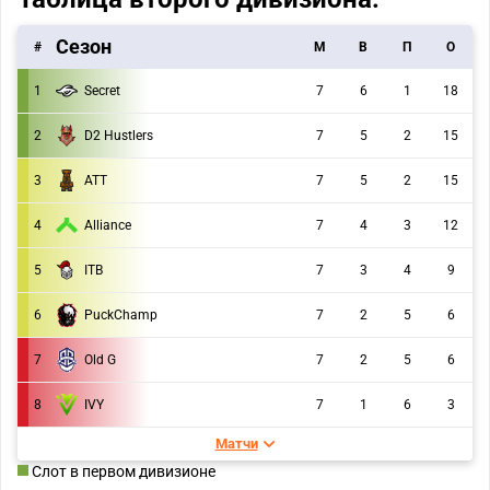
Сезон
#
M
В
П
О
1
Secret
7
6
1
18
2
D2 Hustlers
7
5
2
15
3
ATT
7
5
2
15
4
Alliance
7
4
3
12
5
ITB
7
3
4
9
PuckChamp
6
7
2
5
6
Old G
7
7
2
5
6
8
IVY
7
1
6
3
Матчи
Слот в первом дивизионе