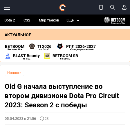
Dota 2
CS2
Мир танков
Еще
АКТУАЛЬНОЕ
BETBOOM
TI 2026
РПЛ 2026-2027
Реклама 18+
по Dota 2
таблица и расписание
BLAST Bounty
BETBOOM SB
по CS2
по Dota 2
Новость
Old G начала выступление во
втором дивизионе Dota Pro Circuit
2023: Season 2 с победы
05.04.2023 в 21:56
23