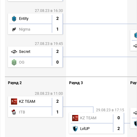
27.08.23 в 16:30
2
Entity
1
Nigma
27.08.23 в 19:45
2
Secret
0
OG
Раунд 2
Раунд 3
Рау
28.08.23 в 11:00
2
KZ TEAM
29.08.23 в 17:15
1
ITB
0
KZ TEAM
2
LvlUP