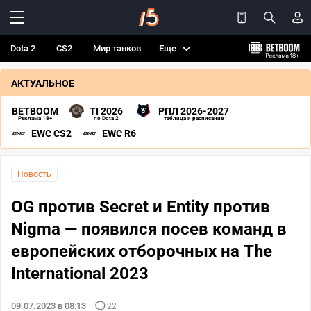
Dota 2
CS2
Мир танков
Еще
АКТУАЛЬНОЕ
BETBOOM
TI 2026
РПЛ 2026-2027
Реклама 18+
по Dota 2
таблица и расписание
EWC CS2
EWC R6
Новость
OG против Secret и Entity против
Nigma — появился посев команд в
европейских отборочных на The
International 2023
09.07.2023 в 08:13
22