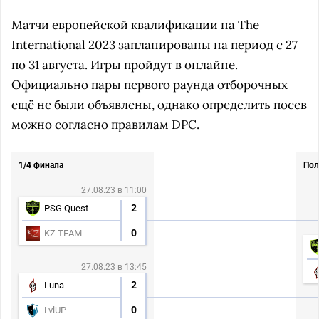
Матчи европейской квалификации на The
International 2023 запланированы на период с 27
по 31 августа. Игры пройдут в онлайне.
Официально пары первого раунда отборочных
ещё не были объявлены, однако определить посев
можно согласно правилам DPC.
1/4 финала
Пол
27.08.23 в 11:00
2
PSG Quest
0
KZ TEAM
27.08.23 в 13:45
2
Luna
0
LvlUP