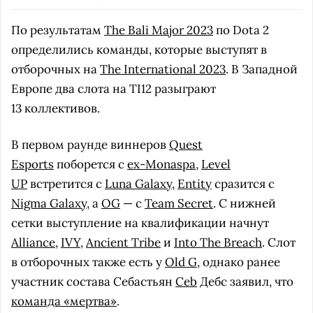
По результатам
The Bali Major 2023
по Dota 2
определились команды, которые выступят в
отборочных на
The International 2023
. В Западной
Европе два слота на TI12 разыграют
13 коллективов.
В первом раунде виннеров
Quest
Esports
поборется с
ex-Monaspa
,
Level
UP
встретится с
Luna Galaxy
,
Entity
сразится с
Nigma Galaxy
, а
OG
— c
Team Secret
. С нижней
сетки выступление на квалификации начнут
Alliance
,
IVY
,
Ancient Tribe
и
Into The Breach
. Слот
в отборочных также есть у
Old G
, однако ранее
участник состава Себастьян
Ceb
Дебс заявил, что
команда «мертва»
.