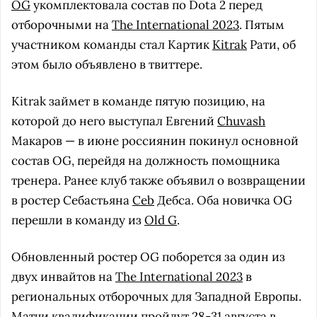
OG
укомплектовала состав по Dota 2 перед
отборочными на
The International 2023
. Пятым
участником команды стал Картик
Kitrak
Рати, об
этом было объявлено в твиттере.
Kitrak займет в команде пятую позицию, на
которой до него выступал Евгений
Chuvash
Макаров — в июне россиянин покинул основной
соcтав OG, перейдя на должность помощника
тренера. Ранее клуб также объявил о возвращении
в ростер Себастьяна
Ceb
Дебса. Оба новичка OG
перешли в команду из
Old G
.
Обновленный ростер OG поборется за один из
двух инвайтов на
The International 2023
в
региональных отборочных для Западной Европы.
Матчи квалификации пройдут 28-31 августа в