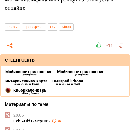
онлайне.
Dota 2
Трансферы
OG
Kitrak
-11
СПЕЦПРОЕКТЫ
Мобильное приложение
Мобильное приложение
Cybersport.ru
Cybersport.ru
Интерактивная карта
Выиграй iPhone
киберспорта за 15 лет
за прогнозы на MLBB
Киберкалендарь
по Миру Танков
Материалы по теме
28.06
Ceb: «Old G мертва»
34