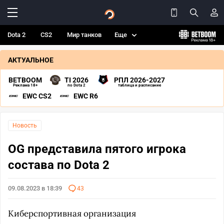
Dota 2
CS2
Мир танков
Еще
АКТУАЛЬНОЕ
BETBOOM
TI 2026
РПЛ 2026-2027
Реклама 18+
по Dota 2
таблица и расписание
EWC CS2
EWC R6
Новость
OG представила пятого игрока
состава по Dota 2
09.08.2023 в 18:39
43
Киберспортивная организация