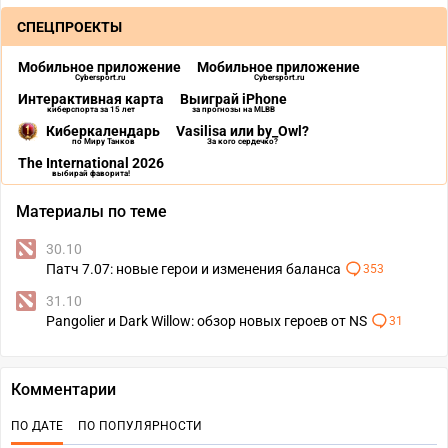
СПЕЦПРОЕКТЫ
Мобильное приложение
Мобильное приложение
Cybersport.ru
Cybersport.ru
Интерактивная карта
Выиграй iPhone
киберспорта за 15 лет
за прогнозы на MLBB
Киберкалендарь
Vasilisa или by_Owl?
по Миру Танков
За кого сердечко?
The International 2026
выбирай фаворита!
Материалы по теме
30.10
Патч 7.07: новые герои и изменения баланса
353
31.10
Pangolier и Dark Willow: обзор новых героев от NS
31
Комментарии
ПО ДАТЕ
ПО ПОПУЛЯРНОСТИ