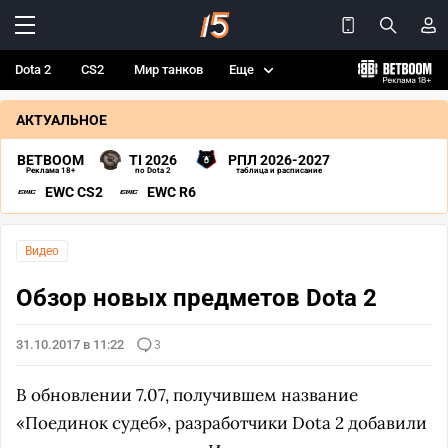
Dota 2
CS2
Мир танков
Еще
АКТУАЛЬНОЕ
BETBOOM
TI 2026
РПЛ 2026-2027
Реклама 18+
по Dota 2
таблица и расписание
EWC CS2
EWC R6
Видео
Обзор новых предметов Dota 2
31.10.2017 в 11:22
3
В обновлении 7.07, получившем название
«Поединок судеб», разработчики Dota 2 добавили