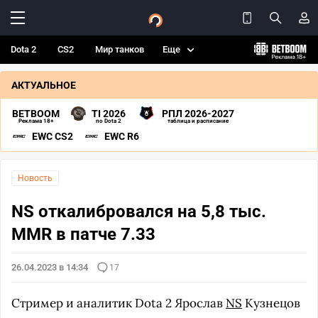
Dota 2
CS2
Мир танков
Еще
АКТУАЛЬНОЕ
BETBOOM
TI 2026
РПЛ 2026-2027
Реклама 18+
по Dota 2
таблица и расписание
EWC CS2
EWC R6
Новость
NS откалибровался на 5,8 тыс.
MMR в патче 7.33
26.04.2023 в 14:34
17
Стример и аналитик Dota 2 Ярослав
NS
Кузнецов