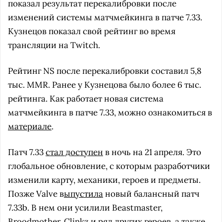
показал результат перекалибровки после
изменений системы матчмейкинга в патче 7.33.
Кузнецов показал свой рейтинг во время
трансляции на Twitch.
Рейтинг NS после перекалибровки составил 5,8
тыс. MMR. Ранее у Кузнецова было более 6 тыс.
рейтинга. Как работает новая система
матчмейкинга в патче 7.33, можно ознакомиться в
материале
.
Патч 7.33
стал доступен
в ночь на 21 апреля. Это
глобальное обновление, с которым разработчики
изменили карту, механики, героев и предметы.
Позже Valve в
ыпустила
новый балансный патч
7.33b. В нем они усилили Beastmaster,
Broodmother, Clinkz и ряд других героев, а также