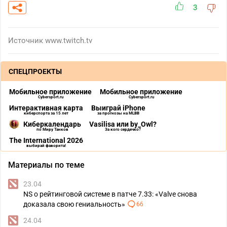
3
Источник
www.twitch.tv
СПЕЦПРОЕКТЫ
Мобильное приложение
Мобильное приложение
Cybersport.ru
Cybersport.ru
Интерактивная карта
Выиграй iPhone
киберспорта за 15 лет
за прогнозы на MLBB
Киберкалендарь
Vasilisa или by_Owl?
по Миру Танков
За кого сердечко?
The International 2026
выбирай фаворита!
Материалы по теме
23.04
NS о рейтинговой системе в патче 7.33: «Valve снова
доказала свою гениальность»
66
24.04