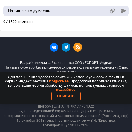
Напиши, что думаешь
0 / 1500 символов
Разработчиком сайта является ООО «ЕСПОРТ Медиа»
На сайте cybersport.ru применяются рекомендательные технологии
О нас
Документы
Для повышения удобства сайта мы используем cookie-файлы и
сервис Яндекс.Метрика
подробнее
. Продолжая использовать сайт,
© ООО «Киберспорт.ру» — Все права защищены
вы соглашаетесь на обработку файлов, используемых сервисом
подробнее
.
18+
ПРИНЯТЬ
ООО «Киберспорт.ру». Свидетельство о регистрации средств массовой
информации ЭЛ № ФС 77 - 74
022
выдано Федеральной службой по надзору в сфере связи,
информационных технологий и массовых коммуникаций (Роскомнадзор)
19 октября 2018 года. Главный редактор — В.Н. Животнев.
Cybersport.ru
@ 2011 - 2026