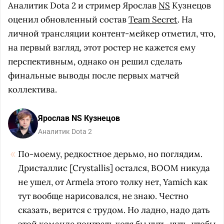
Аналитик Dota 2 и стример Ярослав
NS
Кузнецов
оценил обновленный состав
Team Secret
. На
личной трансляции контент-мейкер отметил, что,
на первый взгляд, этот ростер не кажется ему
перспективным, однако он решил сделать
финальные выводы после первых матчей
коллектива.
Ярослав NS Кузнецов
Аналитик Dota 2
По-моему, редкостное дерьмо, но поглядим.
Дристаллис [Crystallis] остался, BOOM никуда
не ушел, от Armela этого толку нет, Yamich как
тут вообще нарисовался, не знаю. Честно
сказать, верится с трудом. Но ладно, надо дать