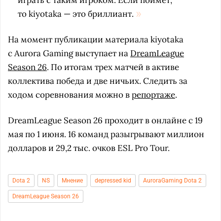
играть с таким игроком. Если поймет,
то kiyotaka — это бриллиант.
На момент публикации материала kiyotaka
с Aurora Gaming выступает на
DreamLeague
Season 26
. По итогам трех матчей в активе
коллектива победа и две ничьих. Следить за
ходом соревнования можно в
репортаже
.
DreamLeague Season 26 проходит в онлайне с 19
мая по 1 июня. 16 команд разыгрывают миллион
долларов и 29,2 тыс. очков ESL Pro Tour.
Dota 2
NS
Мнение
depressed kid
AuroraGaming Dota 2
DreamLeague Season 26