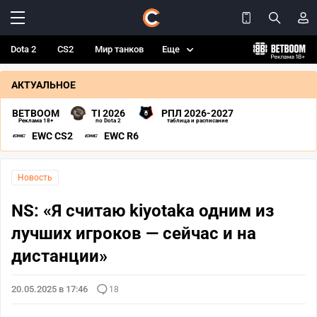
Dota 2
CS2
Мир танков
Еще
АКТУАЛЬНОЕ
BETBOOM
TI 2026
РПЛ 2026-2027
Реклама 18+
по Dota 2
таблица и расписание
EWC CS2
EWC R6
Новость
NS: «Я считаю kiyotaka одним из
лучших игроков — сейчас и на
дистанции»
20.05.2025 в 17:46
18