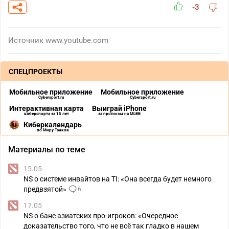
-3
Источник
www.youtube.com
СПЕЦПРОЕКТЫ
Мобильное приложение
Мобильное приложение
Cybersport.ru
Cybersport.ru
Интерактивная карта
Выиграй iPhone
киберспорта за 15 лет
за прогнозы на MLBB
Киберкалендарь
по Миру Танков
Материалы по теме
15.05
NS о системе инвайтов на TI: «Она всегда будет немного
предвзятой»
6
17.05
NS о бане азиатских про-игроков: «Очередное
доказательство того, что не всё так гладко в нашем