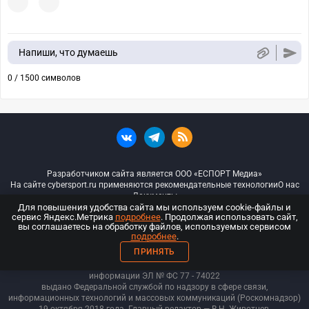
Напиши, что думаешь
0 / 1500 символов
Разработчиком сайта является ООО «ЕСПОРТ Медиа»
На сайте cybersport.ru применяются рекомендательные технологии
О нас
Документы
Для повышения удобства сайта мы используем cookie-файлы и
сервис Яндекс.Метрика
подробнее
. Продолжая использовать сайт,
© ООО «Киберспорт.ру» — Все права защищены
вы соглашаетесь на обработку файлов, используемых сервисом
подробнее
.
18+
ПРИНЯТЬ
ООО «Киберспорт.ру». Свидетельство о регистрации средств массовой
информации ЭЛ № ФС 77 - 74
022
выдано Федеральной службой по надзору в сфере связи,
информационных технологий и массовых коммуникаций (Роскомнадзор)