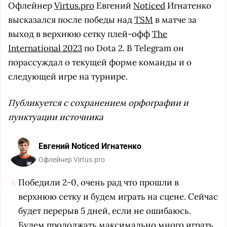
Офлейнер
Virtus.pro
Евгений
Noticed
Игнатенко
высказался после победы над
TSM
в матче за
выход в верхнюю сетку плей-офф
The
International 2023
по Dota 2. В Telegram он
порассуждал о текущей форме команды и о
следующей игре на турнире.
Публикуется с сохранением орфографии и
пунктуации источника
Евгений Noticed Игнатенко
Офлейнер Virtus.pro
Победили 2-0, очень рад что прошли в
верхнюю сетку и будем играть на сцене. Сейчас
будет перерыв 5 дней, если не ошибаюсь.
Будем продолжать максимально много играть