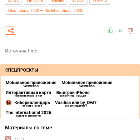
Dota 2
Virtus.pro
Мнение
Noticed
TSM FTX
International 2023 — The International 2023
5
Источник
t.me
СПЕЦПРОЕКТЫ
Мобильное приложение
Мобильное приложение
Cybersport.ru
Cybersport.ru
Интерактивная карта
Выиграй iPhone
киберспорта за 15 лет
за прогнозы на MLBB
Киберкалендарь
Vasilisa или by_Owl?
по Миру Танков
За кого сердечко?
The International 2026
выбирай фаворита!
Материалы по теме
15.10