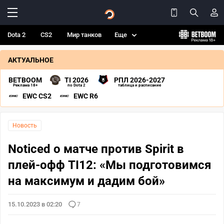
Dota 2
CS2
Мир танков
Еще
АКТУАЛЬНОЕ
BETBOOM
TI 2026
РПЛ 2026-2027
Реклама 18+
по Dota 2
таблица и расписание
EWC CS2
EWC R6
Новость
Noticed о матче против Spirit в
плей-офф TI12: «Мы подготовимся
на максимум и дадим бой»
15.10.2023 в 02:20
7