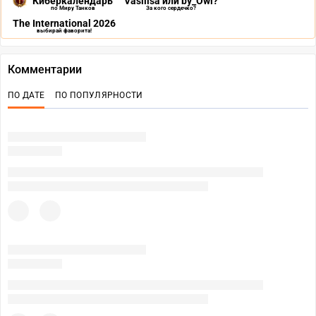
Киберкалендарь
Vasilisa или by_Owl?
по Миру Танков
За кого сердечко?
The International 2026
выбирай фаворита!
Комментарии
ПО ДАТЕ
ПО ПОПУЛЯРНОСТИ