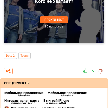
Кого не хватает?
ПРОЙТИ ТЕСТ
10 вопросов
Dota 2
Тесты
5
СПЕЦПРОЕКТЫ
Мобильное приложение
Мобильное приложение
Cybersport.ru
Cybersport.ru
Интерактивная карта
Выиграй iPhone
киберспорта за 15 лет
за прогнозы на MLBB