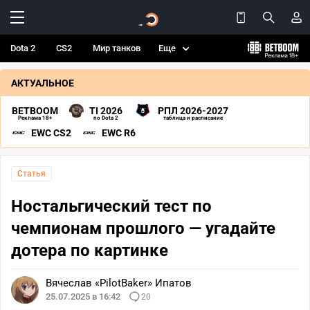
Dota 2
CS2
Мир танков
Еще
АКТУАЛЬНОЕ
BETBOOM
TI 2026
РПЛ 2026-2027
Реклама 18+
по Dota 2
таблица и расписание
EWC CS2
EWC R6
Статья
Ностальгический тест по
чемпионам прошлого — угадайте
дотера по картинке
Вячеслав «PilotBaker» Ипатов
25.07.2025 в 16:42
20