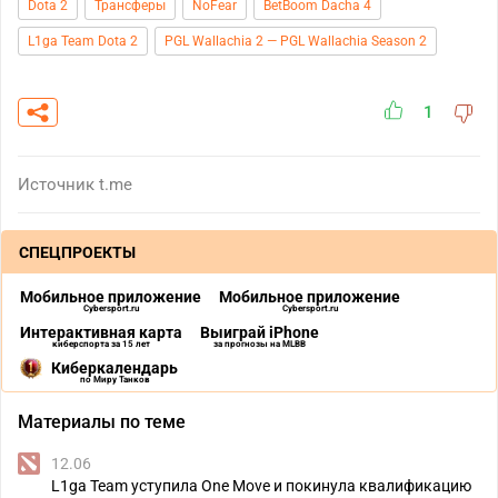
Dota 2
Трансферы
NoFear
BetBoom Dacha 4
L1ga Team Dota 2
PGL Wallachia 2 — PGL Wallachia Season 2
1
Источник
t.me
СПЕЦПРОЕКТЫ
Мобильное приложение
Мобильное приложение
Cybersport.ru
Cybersport.ru
Интерактивная карта
Выиграй iPhone
киберспорта за 15 лет
за прогнозы на MLBB
Киберкалендарь
по Миру Танков
Материалы по теме
12.06
L1ga Team уступила One Move и покинула квалификацию