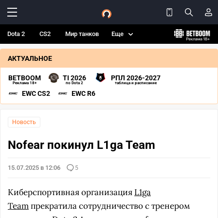
Dota 2
CS2
Мир танков
Еще
АКТУАЛЬНОЕ
BETBOOM
TI 2026
РПЛ 2026-2027
Реклама 18+
по Dota 2
таблица и расписание
EWC CS2
EWC R6
Новость
Nofear покинул L1ga Team
15.07.2025 в 12:06
5
Киберспортивная организация
L1ga
Team
прекратила сотрудничество с тренером