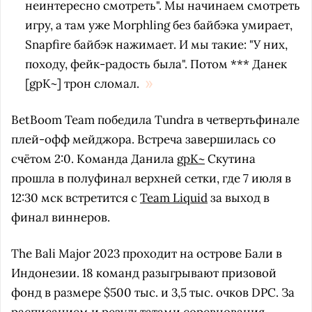
неинтересно смотреть". Мы начинаем смотреть
игру, а там уже Morphling без байбэка умирает,
Snapfire байбэк нажимает. И мы такие: "У них,
походу, фейк-радость была". Потом ***
Данек
[
gpK~]
трон сломал.
BetBoom Team победила Tundra в четвертьфинале
плей-офф мейджора. Встреча завершилась со
счётом 2:0. Команда Данила
gpK~
Скутина
прошла в полуфинал верхней сетки, где 7 июля в
12:30 мск встретится с
Team Liquid
за выход в
финал виннеров.
The Bali Major 2023 проходит на острове Бали в
Индонезии. 18 команд разыгрывают призовой
фонд в размере $500 тыс. и 3,5 тыс. очков DPC. За