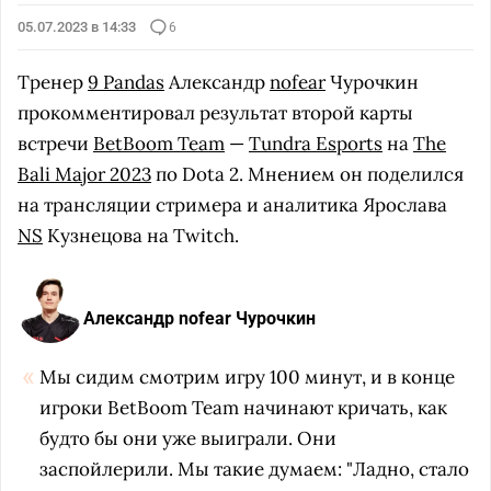
05.07.2023 в 14:33
6
Тренер
9 Pandas
Александр
nofear
Чурочкин
прокомментировал результат второй карты
встречи
BetBoom Team
—
Tundra Esports
на
The
Bali Major 2023
по Dota 2. Мнением он поделился
на трансляции стримера и аналитика Ярослава
NS
Кузнецова на Twitch.
Александр nofear Чурочкин
Мы сидим смотрим игру 100 минут, и в конце
игроки BetBoom Team начинают кричать, как
будто бы они уже выиграли. Они
заспойлерили. Мы такие думаем: "Ладно, стало