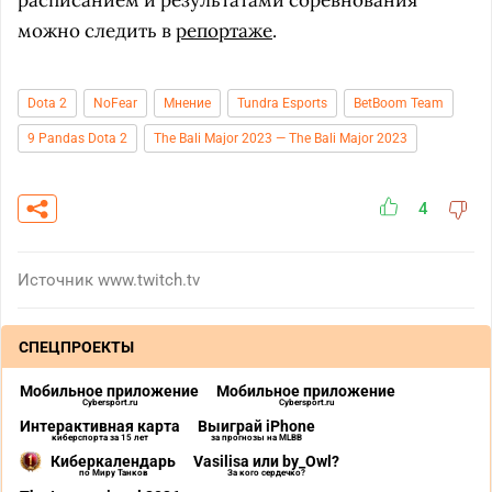
расписанием и результатами соревнования
можно следить в
репортаже
.
Dota 2
NoFear
Мнение
Tundra Esports
BetBoom Team
9 Pandas Dota 2
The Bali Major 2023 — The Bali Major 2023
4
Источник
www.twitch.tv
СПЕЦПРОЕКТЫ
Мобильное приложение
Мобильное приложение
Cybersport.ru
Cybersport.ru
Интерактивная карта
Выиграй iPhone
киберспорта за 15 лет
за прогнозы на MLBB
Киберкалендарь
Vasilisa или by_Owl?
по Миру Танков
За кого сердечко?