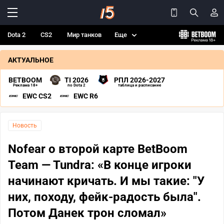
Dota 2
CS2
Мир танков
Еще
АКТУАЛЬНОЕ
BETBOOM
TI 2026
РПЛ 2026-2027
Реклама 18+
по Dota 2
таблица и расписание
EWC CS2
EWC R6
Новость
Nofear о второй карте BetBoom
Team — Tundra: «В конце игроки
начинают кричать. И мы такие: "У
них, походу, фейк-радость была".
Потом Данек трон сломал»