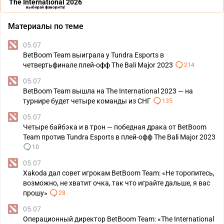
The International 2026
выбирай фаворита!
Материалы по теме
05.07
BetBoom Team выиграла у Tundra Esports в
четвертьфинале плей-офф The Bali Major 2023
214
05.07
BetBoom Team вышла на The International 2023 — на
турнире будет четыре команды из СНГ
135
05.07
Четыре байбэка и в трон — победная драка от BetBoom
Team против Tundra Esports в плей-офф The Bali Major 2023
10
05.07
Xakoda дал совет игрокам BetBoom Team: «Не торопитесь,
возможно, не хватит очка, так что играйте дальше, я вас
прошу»
28
05.07
Операционный директор BetBoom Team: «The International