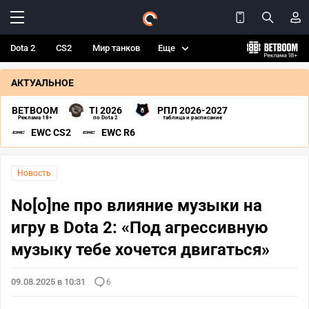
Dota 2
CS2
Мир танков
Еще
АКТУАЛЬНОЕ
BETBOOM
TI 2026
РПЛ 2026-2027
Реклама 18+
по Dota 2
таблица и расписание
EWC CS2
EWC R6
Новость
No[o]ne про влияние музыки на
игру в Dota 2: «Под агрессивную
музыку тебе хочется двигаться»
09.08.2025 в 10:31
6