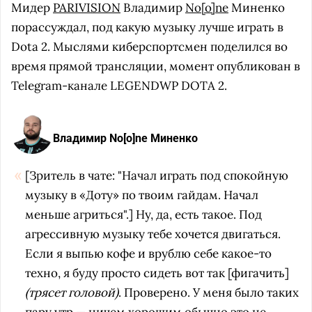
Мидер
PARIVISION
Владимир
No[o]ne
Миненко
порассуждал, под какую музыку лучше играть в
Dota 2. Мыслями киберспортсмен поделился во
время прямой трансляции, момент опубликован в
Telegram-канале LEGENDWP DOTA 2.
Владимир No[o]ne Миненко
[Зритель в чате: "Начал играть под спокойную
музыку в «Доту» по твоим гайдам. Начал
меньше агриться".] Ну, да, есть такое. Под
агрессивную музыку тебе хочется двигаться.
Если я выпью кофе и врублю себе какое-то
техно, я буду просто сидеть вот так [фигачить]
(трясет головой)
. Проверено. У меня было таких