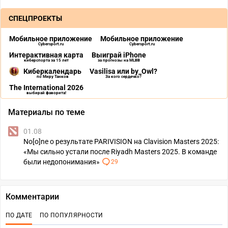
СПЕЦПРОЕКТЫ
Мобильное приложение
Мобильное приложение
Cybersport.ru
Cybersport.ru
Интерактивная карта
Выиграй iPhone
киберспорта за 15 лет
за прогнозы на MLBB
Киберкалендарь
Vasilisa или by_Owl?
по Миру Танков
За кого сердечко?
The International 2026
выбирай фаворита!
Материалы по теме
01.08
No[o]ne о результате PARIVISION на Clavision Masters 2025:
«Мы сильно устали после Riyadh Masters 2025. В команде
были недопонимания»
29
Комментарии
ПО ДАТЕ
ПО ПОПУЛЯРНОСТИ