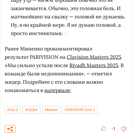
пару утр — ничем хорошим обычно это не
заканчивается. Обычно, это головная боль. И
матчмейкинг на свалку — головой не думаешь.
Ну, я по крайней мере. Я не думаю головой, а
просто инстинктами.
Ранее Миненко прокомментировал
результат PARIVISION на
Clavision Masters 2025
.
«Мы сильно устали после
Riyadh Masters 2025
. В
команде были недопонимания», — отметил
мидер. Подробнее с его словами можно
ознакомиться в
материале
.
Dota 2
No[o]ne
Мнение
PARIVISION Dota 2
-1