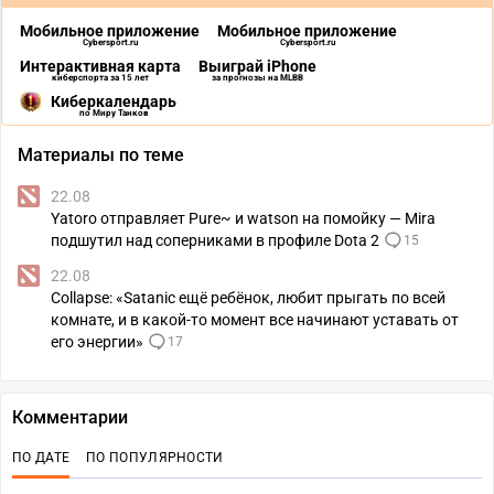
Мобильное приложение
Мобильное приложение
Cybersport.ru
Cybersport.ru
Интерактивная карта
Выиграй iPhone
киберспорта за 15 лет
за прогнозы на MLBB
Киберкалендарь
по Миру Танков
Материалы по теме
22.08
Yatoro отправляет Pure~ и watson на помойку — Mira
подшутил над соперниками в профиле Dota 2
15
22.08
Collapse: «Satanic ещё ребёнок, любит прыгать по всей
комнате, и в какой-то момент все начинают уставать от
его энергии»
17
Комментарии
ПО ДАТЕ
ПО ПОПУЛЯРНОСТИ