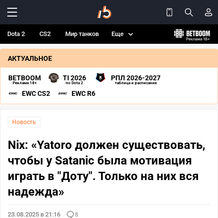
Dota 2
CS2
Мир танков
Еще
АКТУАЛЬНОЕ
BETBOOM
TI 2026
РПЛ 2026-2027
Реклама 18+
по Dota 2
таблица и расписание
EWC CS2
EWC R6
Новость
Nix: «Yatoro должен существовать,
чтобы у Satanic была мотивация
играть в "Доту". Только на них вся
надежда»
23.08.2025 в 21:16
8