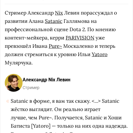
Стример Александр
Nix
Левин порассуждал о
развитии Алана
Satanic
Галлямова на
профессиональной сцене Dota 2. По мнению
контент-мейкера, керри
PARIVISION
уже
превзошёл Ивана
Pure~
Москаленко и теперь
должен стремиться к уровню Ильи
Yatoro
Мулярчука.
Александр Nix Левин
Стример
Satanic в форме, я вам так скажу. <...> Satanic
жёстко выглядит. Он реально играет
лучше, чем
Pure
~. Получается, Satanic и Хоши
Батиста [Yatoro] — только на них одна надежда.