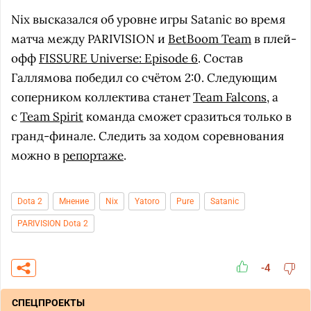
Nix высказался об уровне игры Satanic во время
матча между PARIVISION и
BetBoom Team
в плей-
офф
FISSURE Universe: Episode 6
. Состав
Галлямова победил со счётом 2:0. Следующим
соперником коллектива станет
Team Falcons
, а
с
Team Spirit
команда сможет сразиться только в
гранд-финале. Следить за ходом соревнования
можно в
репортаже
.
Dota 2
Мнение
Nix
Yatoro
Pure
Satanic
PARIVISION Dota 2
-4
СПЕЦПРОЕКТЫ