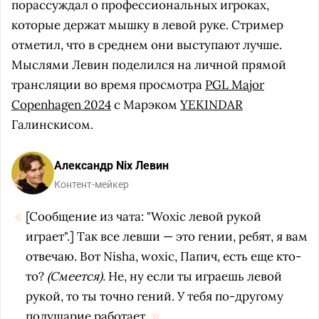
порассуждал о профессиональных игроках,
которые держат мышку в левой руке. Стример
отметил, что в среднем они выступают лучше.
Мыслями Левин поделился на личной прямой
трансляции во время просмотра
PGL Major
Copenhagen 2024
с Марэком
YEKINDAR
Галинскисом.
Александр Nix Левин
Контент-мейкер
[Сообщение из чата: "Woxic левой рукой
играет".] Так все левши — это гении, ребят, я вам
отвечаю. Вот Nisha, woxic, Папич, есть еще кто-
то?
(Смеется).
Не, ну если ты играешь левой
рукой, то ты точно гений. У тебя по-другому
полушарие работает.