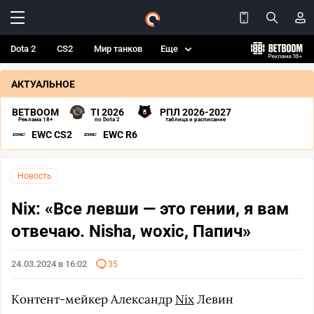
Dota 2
CS2
Мир танков
Еще
АКТУАЛЬНОЕ
BETBOOM
TI 2026
РПЛ 2026-2027
Реклама 18+
по Dota 2
таблица и расписание
EWC CS2
EWC R6
Новость
Nix: «Все левши — это гении, я вам
отвечаю. Nisha, woxic, Папич»
24.03.2024 в 16:02
35
Контент-мейкер Александр
Nix
Левин