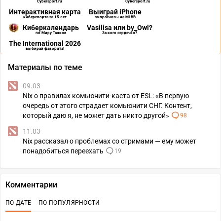
Cybersport.ru
Cybersport.ru
Интерактивная карта
Выиграй iPhone
киберспорта за 15 лет
за прогнозы на MLBB
Киберкалендарь
Vasilisa или by_Owl?
по Миру Танков
За кого сердечко?
The International 2026
выбирай фаворита!
Материалы по теме
09.03
Nix о правилах комьюнити-каста от ESL: «В первую
очередь от этого страдает комьюнити СНГ. Контент,
который даю я, не может дать никто другой»
98
11.03
Nix рассказал о проблемах со стримами — ему может
понадобиться переехать
19
Комментарии
ПО ДАТЕ
ПО ПОПУЛЯРНОСТИ