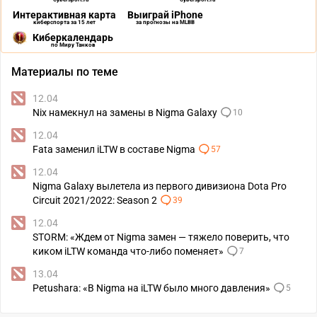
Интерактивная карта
Выиграй iPhone
киберспорта за 15 лет
за прогнозы на MLBB
Киберкалендарь
по Миру Танков
Материалы по теме
12.04
Nix намекнул на замены в Nigma Galaxy
10
12.04
Fata заменил iLTW в составе Nigma
57
12.04
Nigma Galaxy вылетела из первого дивизиона Dota Pro
Circuit 2021/2022: Season 2
39
12.04
STORM: «Ждем от Nigma замен — тяжело поверить, что
киком iLTW команда что-либо поменяет»
7
13.04
Petushara: «В Nigma на iLTW было много давления»
5