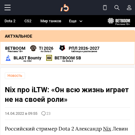
Dota 2
CS2
Мир танков
Еще
АКТУАЛЬНОЕ
BETBOOM
TI 2026
РПЛ 2026-2027
Реклама 18+
по Dota 2
таблица и расписание
BLAST Bounty
BETBOOM SB
по CS2
по Dota 2
Новость
Nix про iLTW: «Он всю жизнь играет
не на своей роли»
14.04.2022 в 09:55
23
Российский стример Dota 2 Александр
Nix
Левин