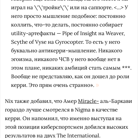
играл на \'\'тройке\'\' или на саппорте. <…> У
него просто мышление подобное: постоянно
коллить, что-то делать, постоянно собирает
utility-артефакты — Pipe of Insight на Weaver,
Scythe of Vyse на Gyrocopter. То есть у него
буквально антикерри-мышление. Никакого
эгоизма, никакого ЧСВ у него вообще нет в
этом плане, никаких амбиций стать самым ***.
Вообще не представляю, как он дошел до роли
керри. Это прям очень странно».
Nix также добавил, что Амер
Miracle-
аль-Баркави
гораздо лучше смотрелся в Nigma в качестве
керри. Он напомнил, что именно выступая на
этой позиции киберспортсмен добился высоких
результатов на двух The International.