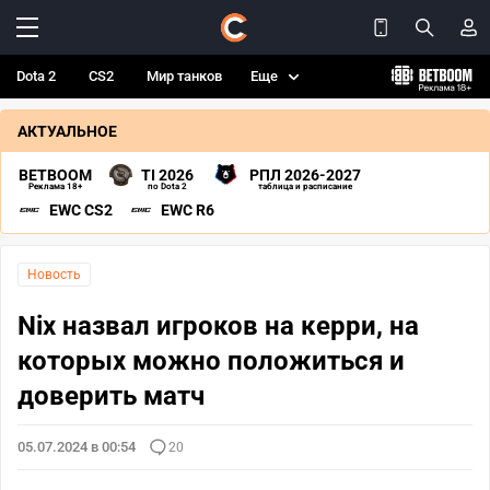
Dota 2
CS2
Мир танков
Еще
АКТУАЛЬНОЕ
BETBOOM
TI 2026
РПЛ 2026-2027
Реклама 18+
по Dota 2
таблица и расписание
EWC CS2
EWC R6
Новость
Nix назвал игроков на керри, на
которых можно положиться и
доверить матч
05.07.2024 в 00:54
20