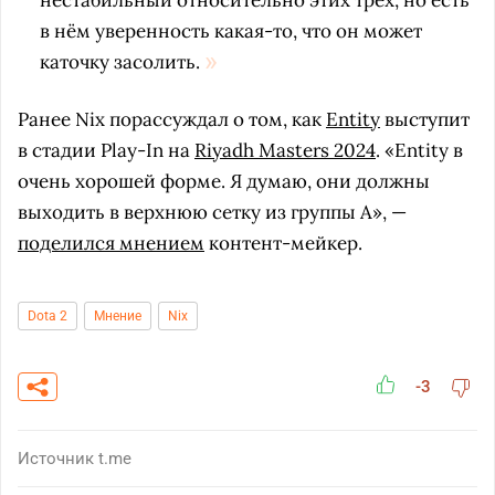
нестабильный относительно этих трех, но есть
в нём уверенность какая-то, что он может
каточку засолить.
Ранее Nix порассуждал о том, как
Entity
выступит
в стадии Play-In на
Riyadh Masters 2024
. «Entity в
очень хорошей форме. Я думаю, они должны
выходить в верхнюю сетку из группы A», —
поделился мнением
контент-мейкер.
Dota 2
Мнение
Nix
-3
Источник
t.me