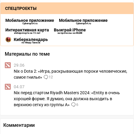
СПЕЦПРОЕКТЫ
Мобильное приложение
Мобильное приложение
Cybersport.ru
Cybersport.ru
Интерактивная карта
Выиграй iPhone
киберспорта за 15 лет
за прогнозы на MLBB
Киберкалендарь
по Миру Танков
Материалы по теме
29.06
Nix о Dota 2: «Игра, раскрывающая пороки человеческие,
самое гнилье»
12
04.07
Nix перед стартом Riyadh Masters 2024: «Entity в очень
хорошей форме. Я думаю, она должна выходить в
верхнюю сетку из группы A»
6
Комментарии