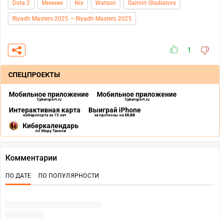
Dota 2
Мнение
Nix
Watson
Gaimin Gladiators
Riyadh Masters 2025 — Riyadh Masters 2025
1
СПЕЦПРОЕКТЫ
Мобильное приложение
Мобильное приложение
Cybersport.ru
Cybersport.ru
Интерактивная карта
Выиграй iPhone
киберспорта за 15 лет
за прогнозы на MLBB
Киберкалендарь
по Миру Танков
Комментарии
ПО ДАТЕ
ПО ПОПУЛЯРНОСТИ