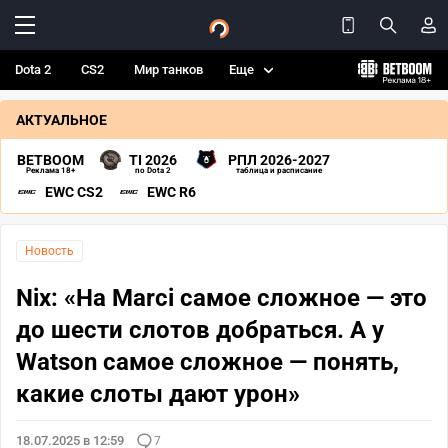
Dota 2
CS2
Мир танков
Еще
АКТУАЛЬНОЕ
BETBOOM
TI 2026
РПЛ 2026-2027
Реклама 18+
по Dota 2
таблица и расписание
EWC CS2
EWC R6
Новость
Nix: «На Marci самое сложное — это
до шести слотов добраться. А у
Watson самое сложное — понять,
какие слоты дают урон»
18.07.2025 в 12:59
7