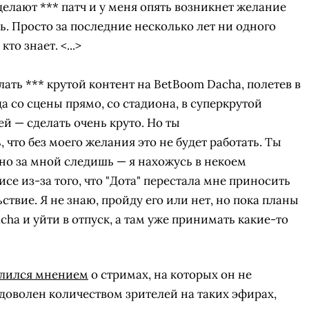
делают *** патч и у меня опять возникнет желание
ь. Просто за последние несколько лет ни одного
кто знает. <...>
елать *** крутой контент на BetBoom Dacha, полетев в
а со сцены прямо, со стадиона, в суперкрутой
й — сделать очень круто. Но ты
что без моего желания это не будет работать. Ты
вно
за мной следишь — я нахожусь в некоем
се из-за того, что "Дота" перестала мне приносить
ствие. Я не знаю, пройду его или нет, но пока планы
ha и уйти в отпуск, а там уже принимать какие-то
СКАЧАТЬ НА
СК
ЙТИ
ВЫБРАТЬ
ANDROID
лился мнением
о стримах, на которых он не
о доволен количеством зрителей на таких эфирах,