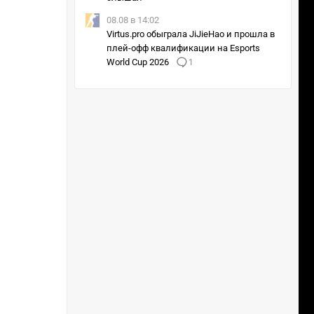
08.08 в 14:02
Virtus.pro обыграла JiJieHao и прошла в
плей-офф квалификации на Esports
World Cup 2026
1