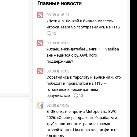
Главные новости
08.08 в 16:21
«Летим в Шанхай в бизнес-классе» —
игроки Team Spirit отправились на TI15
12
08.08 в 15:09
«Охаёшечки-датебаёшечки!» — Vasilisa
анимешится с by_Owl. Кого
поддержишь?
08.08 в 15:00
Обратились к тарологу и выяснили, кто
победит и провалится на TI15 —
готовьтесь к неожиданным
результатам
18
08.08 в 14:42
EliGE о матче против Metizport на EWC
2026: «Очень раздражает: барабаны и
трубы постоянно играли во время
второй карты. Никто из нас ни фига не
слышал»