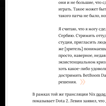
они и не большие, что с
играть. Такое может быт
такого патча не было, но 
Я считаю, что я могу сд
Сербию. Стримить оттуд
студии, пригласить люде
же
[зритель]
понимаешь, 
просто, наверное, неда
экзистенциальном кризи
хоть какое-либо удоволь
достримить BetBoom Dac
решения.
ПЕРЕ
В рамках той же трансляции Nix
поде
показывает Dota 2. Левин заявил, чт