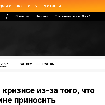
ДЫ И ИГРОКИ
ИГРЫ
РЕЙТИНГИ
Прогнозы
Косплей
Токсичный тест по Dota 2
-2027
EWC CS2
EWC R6
писание
 кризисе из-за того, что
мне приносить