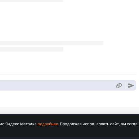
вис Яндекс.Метрика
подробнее
. Продолжая использовать сайт, вы согла
СПОРТ Медиа»
На сайте cybersport.ru применяются рекомендательные техноло