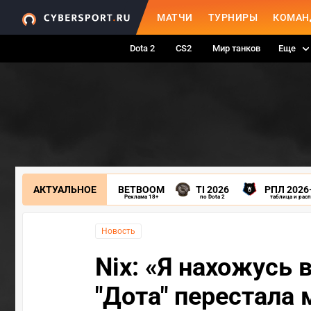
МАТЧИ
ТУРНИРЫ
КОМАН
Dota 2
CS2
Мир танков
Еще
АКТУАЛЬНОЕ
BETBOOM
TI 2026
РПЛ 2026
Реклама 18+
по Dota 2
таблица и рас
Новость
Nix: «Я нахожусь в
"Дота" перестала 