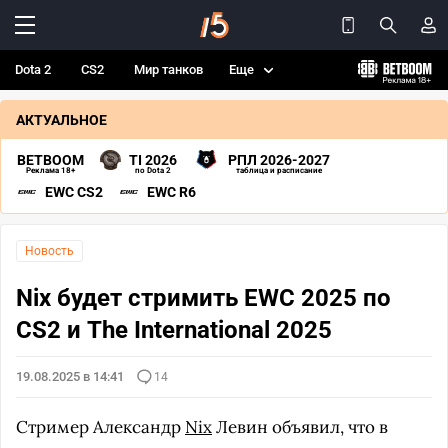
Dota 2
CS2
Мир танков
Еще
АКТУАЛЬНОЕ
BETBOOM
TI 2026
РПЛ 2026-2027
Реклама 18+
по Dota 2
таблица и расписание
EWC CS2
EWC R6
Новость
Nix будет стримить EWC 2025 по
CS2 и The International 2025
19.08.2025 в 14:41
14
Стример Александр
Nix
Левин объявил, что в