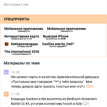
Источник
t.me
СПЕЦПРОЕКТЫ
Мобильное приложение
Мобильное приложение
Cybersport.ru
Cybersport.ru
Интерактивная карта
Выиграй iPhone
киберспорта за 15 лет
за прогнозы на MLBB
Киберкалендарь
Vasilisa или by_Owl?
по Миру Танков
За кого сердечко?
The International 2026
выбирай фаворита!
Материалы по теме
16.08
Nix назвал черты и качества привлекательной девушки:
«Постоянно мне говорили: "*** у тебя запросы". Мне
теперь доярок идти трахать толстых или что?»
63
17.08
Команда Aunkere и Nix вылетела из BetBoom Streamers
Battle CS #3, уступив коллективу hooch и Solo
6