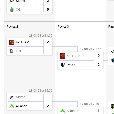
2
Secret
0
OG
Раунд 2
Раунд 3
Рау
28.08.23 в 11:00
2
KZ TEAM
29.08.23 в 17:15
1
ITB
0
KZ TEAM
2
LvlUP
28.08.23 в 15:00
1
Nigma
29.08.23 в 19:45
2
Alliance
1
Alliance