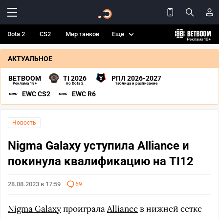
Dota 2
CS2
Мир танков
Еще
АКТУАЛЬНОЕ
BETBOOM
TI 2026
РПЛ 2026-2027
Реклама 18+
по Dota 2
таблица и расписание
EWC CS2
EWC R6
Новость
Nigma Galaxy уступила Alliance и
покинула квалификацию на TI12
28.08.2023 в 17:59
69
Nigma Galaxy
проиграла
Alliance
в нижней сетке