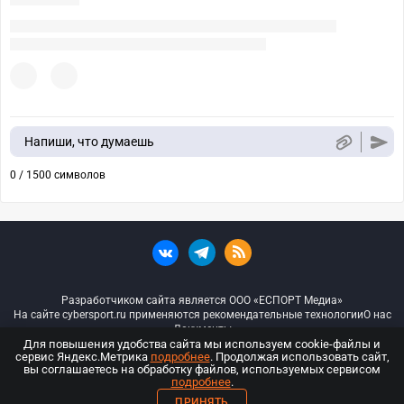
Напиши, что думаешь
0 / 1500 символов
Разработчиком сайта является ООО «ЕСПОРТ Медиа»
На сайте cybersport.ru применяются рекомендательные технологии
О нас
Документы
Для повышения удобства сайта мы используем cookie-файлы и
сервис Яндекс.Метрика
подробнее
. Продолжая использовать сайт,
© ООО «Киберспорт.ру» — Все права защищены
вы соглашаетесь на обработку файлов, используемых сервисом
подробнее
.
18+
ПРИНЯТЬ