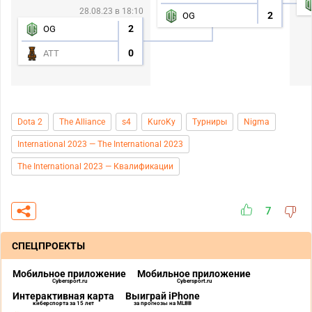
28.08.23 в 18:10
2
OG
2
OG
0
ATT
Dota 2
The Alliance
s4
KuroKy
Турниры
Nigma
International 2023 — The International 2023
The International 2023 — Квалификации
7
СПЕЦПРОЕКТЫ
Мобильное приложение
Мобильное приложение
Cybersport.ru
Cybersport.ru
Интерактивная карта
Выиграй iPhone
киберспорта за 15 лет
за прогнозы на MLBB