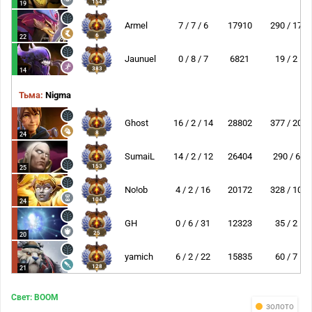
154
19
Armel
7 / 7 / 6
17910
290 / 17
6
22
Jaunuel
0 / 8 / 7
6821
19 / 2
383
14
Тьма:
Nigma
Ghost
16 / 2 / 14
28802
377 / 20
8
24
SumaiL
14 / 2 / 12
26404
290 / 6
153
25
No!ob
4 / 2 / 16
20172
328 / 10
104
24
GH
0 / 6 / 31
12323
35 / 2
25
20
yamich
6 / 2 / 22
15835
60 / 7
128
21
Свет: BOOM
золото