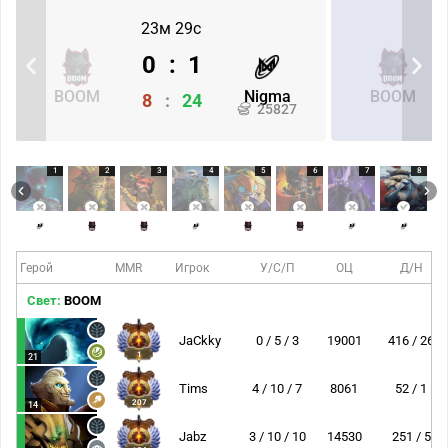
23м 29с
0
:
1
BOOM
Nigma
BOOM
8
:
24
25827
1
2
3
4
5
6
7
8
Герой
MMR
Игрок
У/С/П
ОЦ
Д/Н
Свет:
BOOM
JaCkky
0 / 5 / 3
19001
416 / 26
1
21
Tims
4 / 10 / 7
8061
52 / 1
207
14
Jabz
3 / 10 / 10
14530
251 / 5