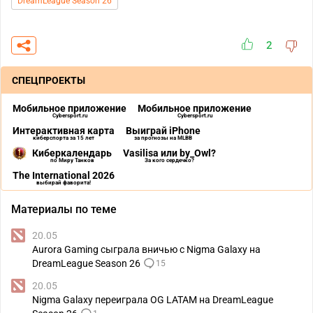
DreamLeague Season 26
2
СПЕЦПРОЕКТЫ
Мобильное приложение
Мобильное приложение
Cybersport.ru
Cybersport.ru
Интерактивная карта
Выиграй iPhone
киберспорта за 15 лет
за прогнозы на MLBB
Киберкалендарь
Vasilisa или by_Owl?
по Миру Танков
За кого сердечко?
The International 2026
выбирай фаворита!
Материалы по теме
20.05
Aurora Gaming сыграла вничью с Nigma Galaxy на
DreamLeague Season 26
15
20.05
Nigma Galaxy переиграла OG LATAM на DreamLeague