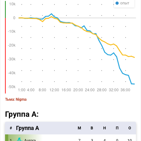
опыт
Тьма: Nigma
Группа A:
Группа А
#
M
В
Н
П
О
1
Aurora
7
3
4
0
10