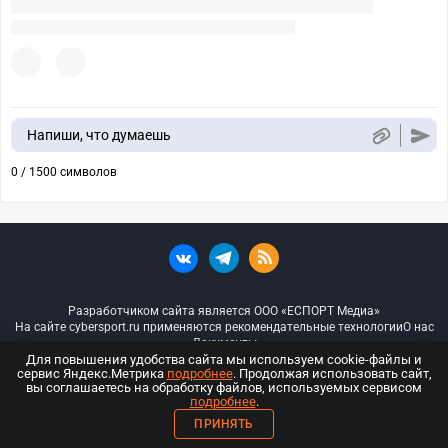
Напиши, что думаешь
0 / 1500 символов
Разработчиком сайта является ООО «ЕСПОРТ Медиа»
На сайте cybersport.ru применяются рекомендательные технологии
О нас
Документы
Для повышения удобства сайта мы используем cookie-файлы и
сервис Яндекс.Метрика
подробнее
. Продолжая использовать сайт,
© ООО «Киберспорт.ру» — Все права защищены
вы соглашаетесь на обработку файлов, используемых сервисом
подробнее
.
18+
ПРИНЯТЬ
ООО «Киберспорт.ру». Свидетельство о регистрации средств массовой