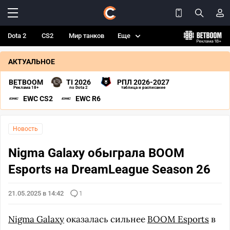
Dota 2
CS2
Мир танков
Еще
АКТУАЛЬНОЕ
BETBOOM
TI 2026
РПЛ 2026-2027
Реклама 18+
по Dota 2
таблица и расписание
EWC CS2
EWC R6
Новость
Nigma Galaxy обыграла BOOM
Esports на DreamLeague Season 26
21.05.2025 в 14:42
1
Nigma Galaxy
оказалась сильнее
BOOM Esports
в