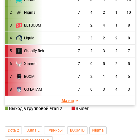
2
Nigma
7
4
2
1
10
3
BETBOOM
7
2
4
1
8
4
Liquid
7
3
2
2
8
5
Shopify Reb
7
2
3
2
7
6
Xtreme
7
0
5
2
5
7
BOOM
7
2
1
4
5
8
OG LATAM
7
0
3
4
3
Матчи
Выход в групповой этап 2
Вылет
Dota 2
SumaiL
Турниры
BOOM ID
Nigma