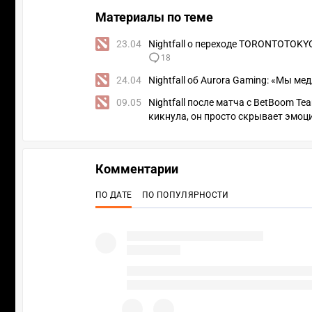
Материалы по теме
23.04
Nightfall о переходе TORONTOTOKYO
18
24.04
Nightfall об Aurora Gaming: «Мы м
09.05
Nightfall после матча с BetBoom Te
кикнула, он просто скрывает эмоц
Комментарии
ПО ДАТЕ
ПО ПОПУЛЯРНОСТИ