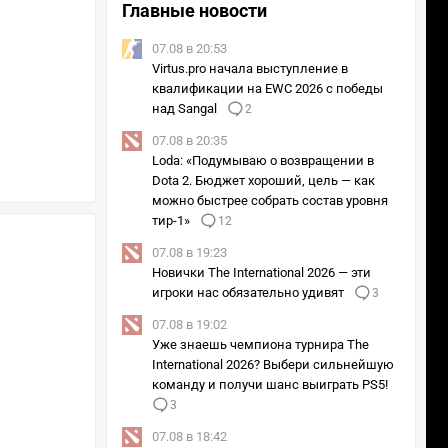
Главные новости
07.08 в 20:53
Virtus.pro начала выступление в
квалификации на EWC 2026 с победы
над Sangal
2
07.08 в 20:35
Loda: «Подумываю о возвращении в
Dota 2. Бюджет хороший, цель — как
можно быстрее собрать состав уровня
тир-1»
12
07.08 в 19:23
Новички The International 2026 — эти
игроки нас обязательно удивят
3
07.08 в 19:02
Уже знаешь чемпиона турнира The
International 2026? Выбери сильнейшую
команду и получи шанс выиграть PS5!
3
07.08 в 18:42