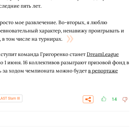
ледние пять лет.
просто мое развлечение. Во-вторых, я люблю
ревновательный характер, ненавижу проигрывать и
 в том числе на турнирах.
ступит команда Григоренко станет
DreamLeague
по 1 июня. 16 коллективов разыграют призовой фонд в
ь за ходом чемпионата можно будет
в репортаже
LAST Slam III
14
СКАЧАТЬ НА
СК
ЙТИ
ВЫБРАТЬ
ANDROID