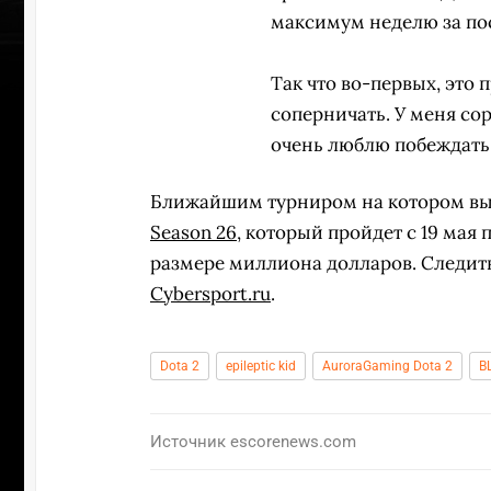
максимум неделю за пос
Так что во-первых, это 
соперничать. У меня со
очень люблю побеждать,
Ближайшим турниром на котором вы
Season 26
, который пройдет с 19 мая 
размере миллиона долларов. Следит
Cybersport.ru
.
Dota 2
epileptic kid
AuroraGaming Dota 2
B
ПЕРЕ
Источник
escorenews.com