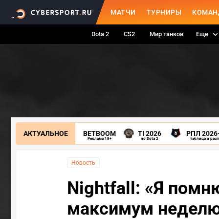
МАТЧИ
ТУРНИРЫ
КОМАН
Dota 2
CS2
Мир танков
Еще
АКТУАЛЬНОЕ
BETBOOM
TI 2026
РПЛ 2026
Реклама 18+
по Dota 2
таблица и рас
Новость
Nightfall: «Я помн
максимум неделю 