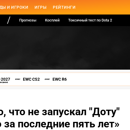
ДЫ И ИГРОКИ
ИГРЫ
РЕЙТИНГИ
Прогнозы
Косплей
Токсичный тест по Dota 2
-2027
EWC CS2
EWC R6
писание
ю, что не запускал "Доту"
за последние пять лет»