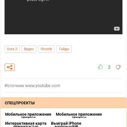
Dota 2
Видео
Ghostik
Гайды
2
Источник
www.youtube.com
СПЕЦПРОЕКТЫ
Мобильное приложение
Мобильное приложение
Cybersport.ru
Cybersport.ru
Интерактивная карта
Выиграй iPhone
киберспорта за 15 лет
за прогнозы на MLBB