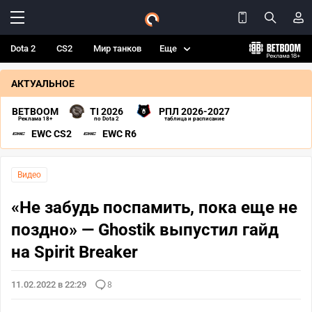
Dota 2
CS2
Мир танков
Еще
АКТУАЛЬНОЕ
BETBOOM
TI 2026
РПЛ 2026-2027
Реклама 18+
по Dota 2
таблица и расписание
EWC CS2
EWC R6
Видео
«Не забудь поспамить, пока еще не
поздно» — Ghostik выпустил гайд
на Spirit Breaker
11.02.2022 в 22:29
8