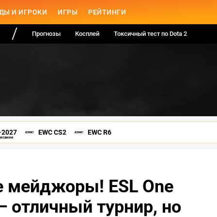
ДЫ И ИГРОКИ
ИГРЫ
РЕЙТИНГИ
Прогнозы
Косплей
Токсичный тест по Dota 2
-2027
EWC CS2
EWC R6
писание
е мейджоры! ESL One
 — отличный турнир, но