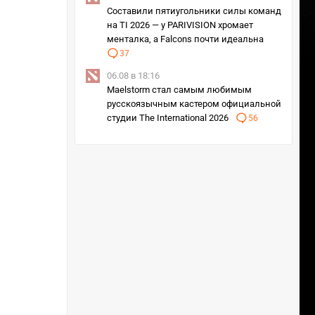
Составили пятиугольники силы команд
на TI 2026 — у PARIVISION хромает
менталка, а Falcons почти идеальна
37
06.08 в 18:16
Maelstorm стал самым любимым
русскоязычным кастером официальной
студии The International 2026
56