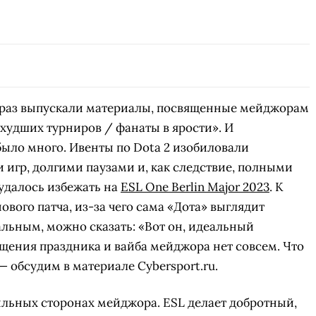
СКАЧАТЬ НА
СКАЧАТЬ НА
АТЬ
СМ
ANDROID
IOS
о раз выпускали материалы, посвященные мейджорам
из худших турниров / фанаты в ярости». И
было много. Ивенты по Dota 2 изобиловали
игр, долгими паузами и, как следствие, полными
 удалось избежать на
ESL One Berlin Major 2023
. К
ового патча, из-за чего сама «Дота» выглядит
альным, можно сказать: «Вот он, идеальный
щения праздника и вайба мейджора нет совсем. Что
3 — обсудим в материале Cybersport.ru.
ильных сторонах мейджора. ESL делает добротный,