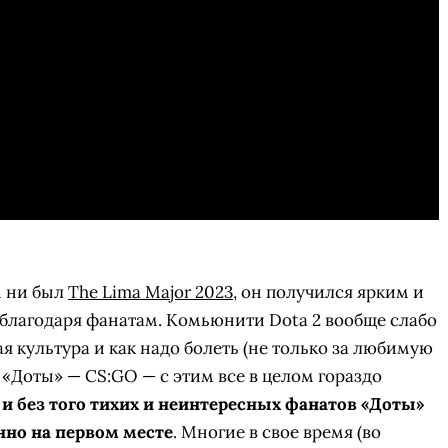
м ни был
The Lima Major 2023
, он получился ярким и
благодаря фанатам. Комьюнити Dota 2 вообще слабо
ая культура и как надо болеть (не только за любимую
та «Доты» — CS:GO — с этим все в целом гораздо
и и без того тихих и неинтересных фанатов «Доты»
но на первом месте
. Многие в свое время (во