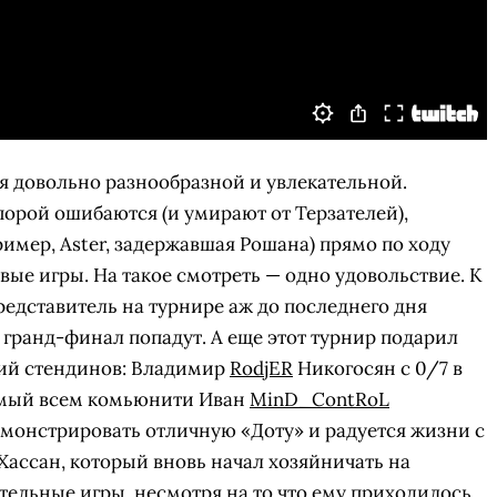
ся довольно разнообразной и увлекательной.
орой ошибаются (и умирают от Терзателей),
имер, Aster, задержавшая Рошана) прямо по ходу
вые игры. На такое смотреть — одно удовольствие. К
представитель на турнире аж до последнего дня
 гранд-финал попадут. А еще этот турнир подарил
рий стендинов: Владимир
RodjER
Никогосян c 0/7 в
емый всем комьюнити Иван
MinD_ContRoL
монстрировать отличную «Доту» и радуется жизни с
Хассан, который вновь начал хозяйничать на
ельные игры, несмотря на то что ему приходилось