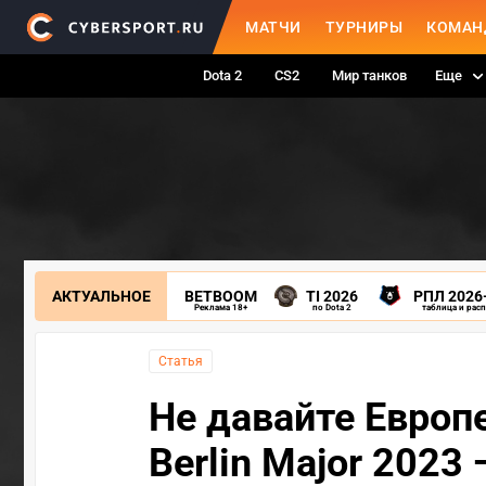
МАТЧИ
ТУРНИРЫ
КОМАН
Dota 2
CS2
Мир танков
Еще
АКТУАЛЬНОЕ
BETBOOM
TI 2026
РПЛ 2026
Реклама 18+
по Dota 2
таблица и рас
Статья
Не давайте Европ
Berlin Major 2023