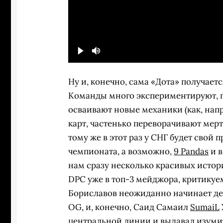
Ну и, конечно, сама «Дота» получает
Команды много экспериментируют, п
осваивают новые механики (как, напр
карт, частенько переворачивают мерт
тому же в этот раз у СНГ будет свой 
чемпионата, а возможно,
9 Pandas
и в
нам сразу несколько красивых исто
DPC уже в топ-3 мейджора, критику
Бориславов неожиданно начинает де
OG, и, конечно, Саид Самаил
SumaiL
центральной линии и выдавал изумит