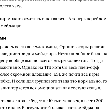
олеса чата.
урнир можно отметить и похвалить. А теперь перейдем
м мейджоре.
ями
бралось всего восемь команд. Организаторы решили
оследние три дня мейджора. Нечто подобное было на
 сцену вообще вышло всего четыре коллектива. Тогда
позитивно. Однако на TI11 хотя бы весь плей-офф
более скромной площадке. ESL же почти все игры
обке. И если для группового этапа это нормально, то
окации теряется вся эмоциональная составляющая.
ть даже в зале будет не 10 тыс. человек, а всего 200.
сто иначе. В результате большая часть мейджора