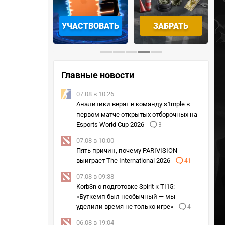
ОТРЕТЬ
УЧАСТВОВАТЬ
ЗАБРАТЬ
Главные новости
07.08 в 10:26
Аналитики верят в команду s1mple в
первом матче открытых отборочных на
Esports World Cup 2026
3
07.08 в 10:00
Пять причин, почему PARIVISION
выиграет The International 2026
41
07.08 в 09:38
Korb3n о подготовке Spirit к TI15:
«Буткемп был необычный — мы
уделили время не только игре»
4
06.08 в 19:04