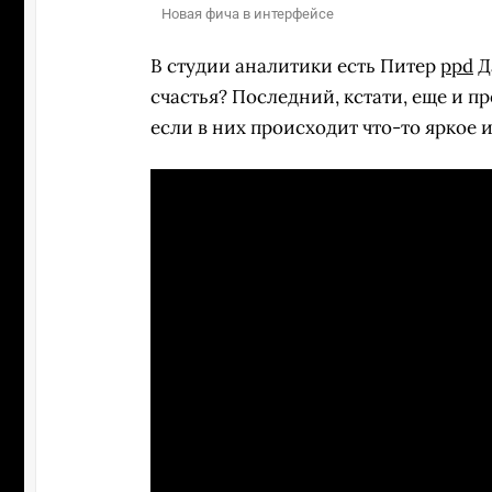
Новая фича в интерфейсе
В студии аналитики есть Питер
ppd
Д
счастья? Последний, кстати, еще и 
если в них происходит что-то яркое 