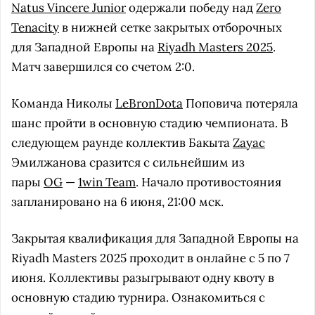
Natus Vincere Junior
одержали победу над
Zero
Tenacity
в нижней сетке закрытых отборочных
для Западной Европы на
Riyadh Masters 2025
.
Матч завершился со счетом 2:0.
Команда Николы
LeBronDota
Поповича потеряла
шанс пройти в основную стадию чемпионата. В
следующем раунде коллектив Бакыта
Zayac
Эмилжанова сразится с сильнейшим из
пары
OG
—
1win Team
. Начало противостояния
запланировано на 6 июня, 21:00 мск.
Закрытая квалификация для Западной Европы на
Riyadh Masters 2025 проходит в онлайне с 5 по 7
июня. Коллективы разыгрывают одну квоту в
основную стадию турнира. Ознакомиться с