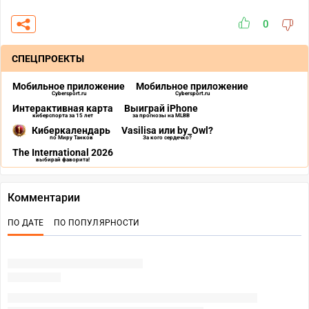
0
СПЕЦПРОЕКТЫ
Мобильное приложение
Мобильное приложение
Cybersport.ru
Cybersport.ru
Интерактивная карта
Выиграй iPhone
киберспорта за 15 лет
за прогнозы на MLBB
Киберкалендарь
Vasilisa или by_Owl?
по Миру Танков
За кого сердечко?
The International 2026
выбирай фаворита!
Комментарии
ПО ДАТЕ
ПО ПОПУЛЯРНОСТИ