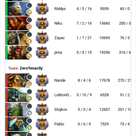
Riddys
4 / 3 / 16
9359
63 / 0
78
15
Niku
7 / 2 / 16
15660
200 / 3
8
21
Zayac
1 / 7 / 21
10693
76 / 3
191
16
pma
5 / 3 / 15
19296
316 / 6
149
21
Тьма:
ZeroTenacity
Nande
8 / 4 / 6
17678
270 / 21
266
19
LeBronDota
3 / 10 / 9
6528
51 / 2
357
13
Stojkov
5 / 3 / 4
12657
201 / 10
42
18
Pablo
0 / 6 / 9
7529
73 / 4
179
13