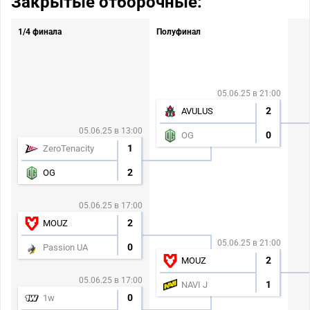
Закрытые отборочные:
1/4 финала
Полуфинал
05.06.25 в 21:00
2
AVULUS
05.06.25 в 13:00
0
OG
1
ZeroTenacity
2
OG
05.06.25 в 17:00
2
MOUZ
05.06.25 в 21:00
0
Passion UA
2
MOUZ
05.06.25 в 17:00
1
NAVI J
0
1w