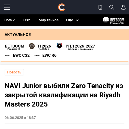
Dota 2
CS2
Мир танков
Еще
АКТУАЛЬНОЕ
BETBOOM
TI 2026
РПЛ 2026-2027
Реклама 18+
по Dota 2
таблица и расписание
EWC CS2
EWC R6
Новость
NAVI Junior выбили Zero Tenacity из
закрытой квалификации на Riyadh
Masters 2025
06.06.2025 в 18:37