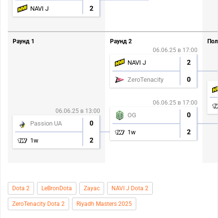
2
NAVI J
Раунд 1
Раунд 2
Пол
06.06.25 в 17:00
2
NAVI J
0
ZeroTenacity
06.06.25 в 17:00
06.06.25 в 13:00
0
OG
0
Passion UA
2
1w
2
1w
Dota 2
LeBronDota
Zayac
NAVI J Dota 2
ZeroTenacity Dota 2
Riyadh Masters 2025