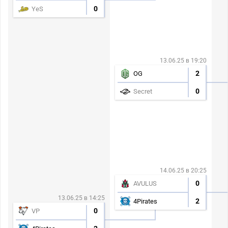
0
YeS
13.06.25 в 19:20
2
OG
0
Secret
14.06.25 в 20:25
0
AVULUS
13.06.25 в 14:25
2
4Pirates
0
VP