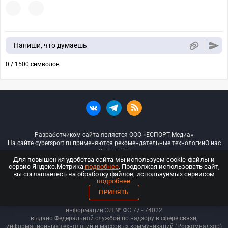
Напиши, что думаешь
0 / 1500 символов
Разработчиком сайта является ООО «ЕСПОРТ Медиа»
На сайте cybersport.ru применяются рекомендательные технологии
О нас
Документы
Для повышения удобства сайта мы используем cookie-файлы и
сервис Яндекс.Метрика
подробнее
. Продолжая использовать сайт,
© ООО «Киберспорт.ру» — Все права защищены
вы соглашаетесь на обработку файлов, используемых сервисом
подробнее
.
18+
ПРИНЯТЬ
ООО «Киберспорт.ру». Свидетельство о регистрации средств массовой
информации ЭЛ № ФС 77 - 74
022
выдано Федеральной службой по надзору в сфере связи,
информационных технологий и массовых коммуникаций (Роскомнадзор)