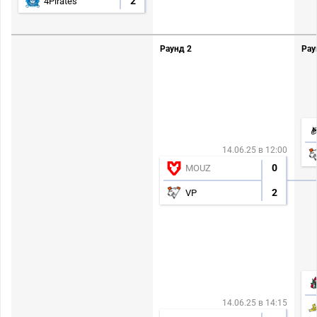
2
4Pirates
Раунд 2
Рау
14.06.25 в 12:00
0
MOUZ
2
VP
14.06.25 в 14:15