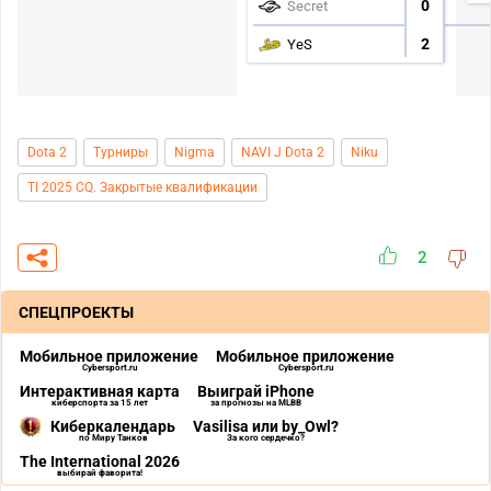
0
Secret
2
YeS
Dota 2
Турниры
Nigma
NAVI J Dota 2
Niku
TI 2025 CQ. Закрытые квалификации
2
СПЕЦПРОЕКТЫ
Мобильное приложение
Мобильное приложение
Cybersport.ru
Cybersport.ru
Интерактивная карта
Выиграй iPhone
киберспорта за 15 лет
за прогнозы на MLBB
Киберкалендарь
Vasilisa или by_Owl?
по Миру Танков
За кого сердечко?
The International 2026
выбирай фаворита!