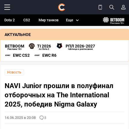
Dota 2
CS2
Мир танков
Еще
АКТУАЛЬНОЕ
BETBOOM
TI 2026
РПЛ 2026-2027
Реклама 18+
по Dota 2
таблица и расписание
EWC CS2
EWC R6
Новость
NAVI Junior прошли в полуфинал
отборочных на The International
2025, победив Nigma Galaxy
14.06.2025 в 20:08
8