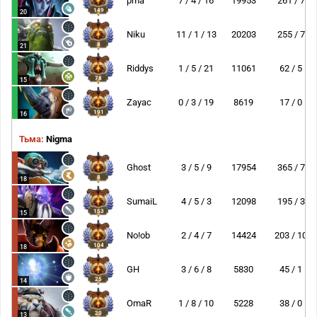
pma
7 / 4 / 16
19953
261 / 7
149
20
Niku
11 / 1 / 13
20203
255 / 7
8
21
Riddys
1 / 5 / 21
11061
62 / 5
78
15
Zayac
0 / 3 / 19
8619
17 / 0
191
16
Тьма:
Nigma
Ghost
3 / 5 / 9
17954
365 / 7
8
18
SumaiL
4 / 5 / 3
12098
195 / 3
153
15
No!ob
2 / 4 / 7
14424
203 / 10
104
18
GH
3 / 6 / 8
5830
45 / 1
25
14
OmaR
1 / 8 / 10
5228
38 / 0
20
13