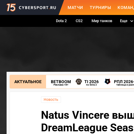
МАТЧИ
ТУРНИРЫ
КОМАН
Dota 2
CS2
Мир танков
Еще
АКТУАЛЬНОЕ
BETBOOM
TI 2026
РПЛ 2026
Реклама 18+
по Dota 2
таблица и рас
Новость
Natus Vincere вы
DreamLeague Seas