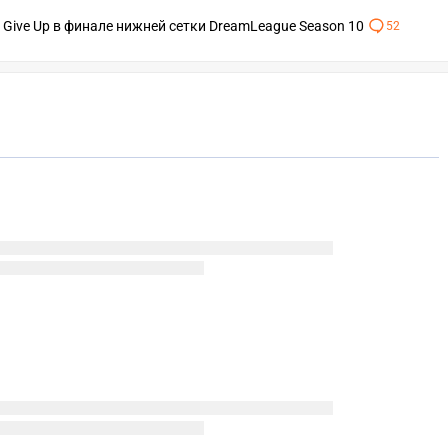
r Give Up в финале нижней сетки DreamLeague Season 10
52
СК
ПЕРЕЙТИ
ВЫБРАТЬ
A