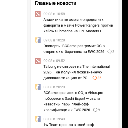
Главные новости
09.08 в 10:58
Аналитики не смогли определить
фаворита в матче Power Rangers против
Yellow Submarine на EPL Masters I
09.08 в 10:28
Эксперты: BCGame разгромит OG в
открытых отборочных на EWC 2026
2
09.08 в 09:52
TaiLung не сыграет на The International
2026 — он получил пожизненную
дисквалификацию от PGL
36
08.08 в 20:29
BCGame сразится с OG, а Virtus.pro
поборется с Sashi Esport — стали
известны пары плей-офф
квалификации к EWC 2026
9
08.08 в 19:43
1w Team прошла в плей-офф