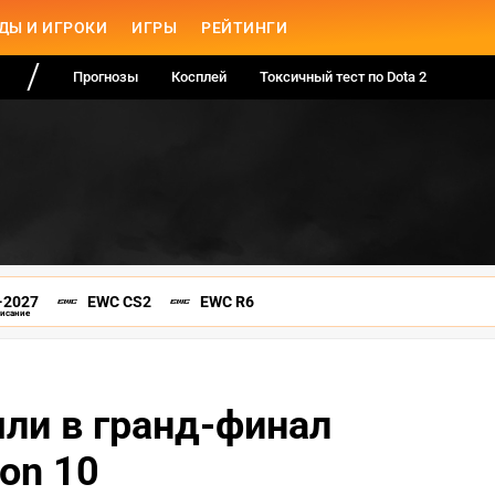
ДЫ И ИГРОКИ
ИГРЫ
РЕЙТИНГИ
Прогнозы
Косплей
Токсичный тест по Dota 2
-2027
EWC CS2
EWC R6
писание
шли в гранд-финал
on 10