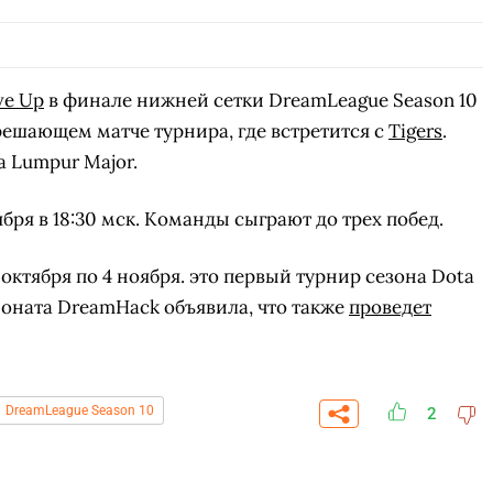
ve Up
в финале нижней сетки DreamLeague Season 10
 решающем матче турнира, где встретится с
Tigers
.
a Lumpur Major.
ря в 18:30 мск. Команды сыграют до трех побед.
октября по 4 ноября. это первый турнир сезона Dota
пионата DreamHack объявила, что также
проведет
DreamLeague Season 10
2