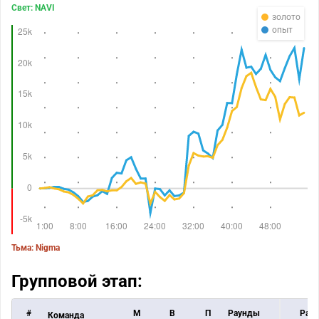
Свет: NAVI
золото
опыт
Тьма: Nigma
Групповой этап:
#
M
В
П
Раунды
Раун
Команда