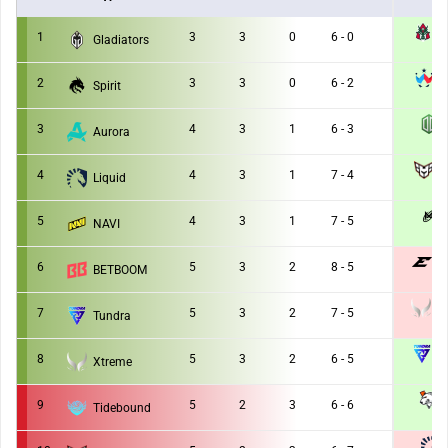
A
1
3
3
0
6 - 0
Gladiators
2 :
2
3
3
0
6 - 2
Spirit
2 :
3
4
3
1
6 - 3
Aurora
2 :
H
4
4
3
1
7 - 4
Liquid
2 :
5
4
3
1
7 - 5
NAVI
2 :
E
6
5
3
2
8 - 5
BETBOOM
1 :
X
7
5
3
2
7 - 5
Tundra
1 :
T
8
5
3
2
6 - 5
Xtreme
2 :
9
5
2
3
6 - 6
Tidebound
2 :