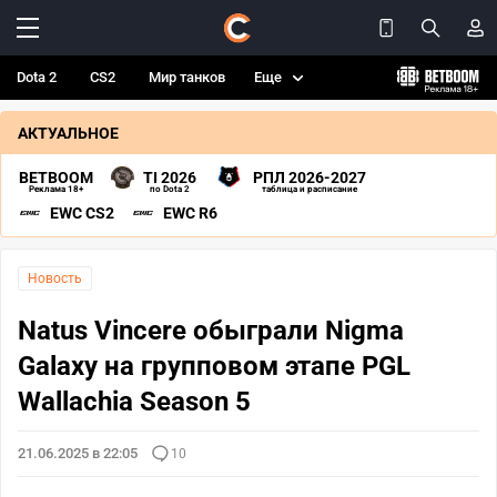
Dota 2
CS2
Мир танков
Еще
АКТУАЛЬНОЕ
BETBOOM
TI 2026
РПЛ 2026-2027
Реклама 18+
по Dota 2
таблица и расписание
EWC CS2
EWC R6
Новость
Natus Vincere обыграли Nigma
Galaxy на групповом этапе PGL
Wallachia Season 5
21.06.2025 в 22:05
10