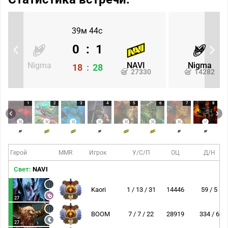
39м 44с
0
:
1
Nigma
NAVI
Nigma
18
:
28
27330
14282
1
2
3
4
5
6
7
8
Герой
MMR
Игрок
У/С/П
ОЦ
Д/Н
Свет:
NAVI
Kaori
1 / 13 / 31
14446
59 / 5
64
27
BOOM
7 / 7 / 22
28919
334 / 6
60
27