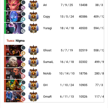
Ari
7 / 9 / 25
13438
38 / 3
15
24
Copy
13 / 5 / 24
40386
409 / 12
196
29
Yuragi
18 / 4 / 18
43533
594 / 17
78
28
Тьма:
Nigma
Ghost
5 / 7 / 19
32519
558 / 12
8
29
SumaiL
16 / 4 / 18
32332
499 / 9
153
28
No!ob
10 / 14 / 10
18756
280 / 8
104
26
GH
1 / 10 / 24
10905
77 / 3
25
20
OmaR
6 / 11 / 13
10526
117 / 4
20
22