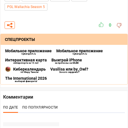
PGL Wallachia Season 5
0
СПЕЦПРОЕКТЫ
Мобильное приложение
Мобильное приложение
Cybersport.ru
Cybersport.ru
Интерактивная карта
Выиграй iPhone
киберспорта за 15 лет
за прогнозы на MLBB
Киберкалендарь
Vasilisa или by_Owl?
по Миру Танков
За кого сердечко?
The International 2026
выбирай фаворита!
Комментарии
ПО ДАТЕ
ПО ПОПУЛЯРНОСТИ